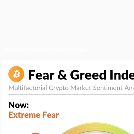
สภาวะตลาด (ความกลัว vs ความโลภ)