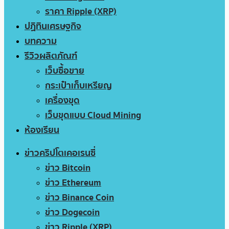
ราคา Ripple (XRP)
ปฏิทินเศรษฐกิจ
บทความ
รีวิวผลิตภัณฑ์
เว็บซื้อขาย
กระเป๋าเก็บเหรียญ
เครื่องขุด
เว็บขุดแบบ Cloud Mining
ห้องเรียน
ข่าวคริปโตเคอเรนซี่
ข่าว Bitcoin
ข่าว Ethereum
ข่าว Binance Coin
ข่าว Dogecoin
ข่าว Ripple (XRP)