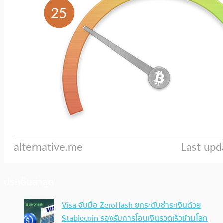
ประเด็นล่าสุด
Visa จับมือ ZeroHash ยกระดับชำระเงินด้วย
Stablecoin รองรับการโอนเงินรวดเร็วข้ามโลก