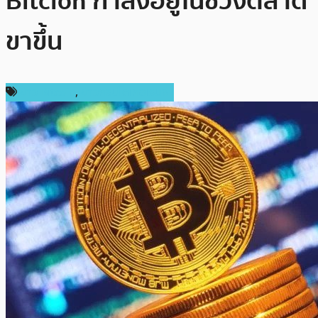
Bitcion กำลังอยู่ในช่วงตลาด
ขาขึ้น
ข่าว Bitcoin
,
ข่าวคริปโตเคอเรนซี่