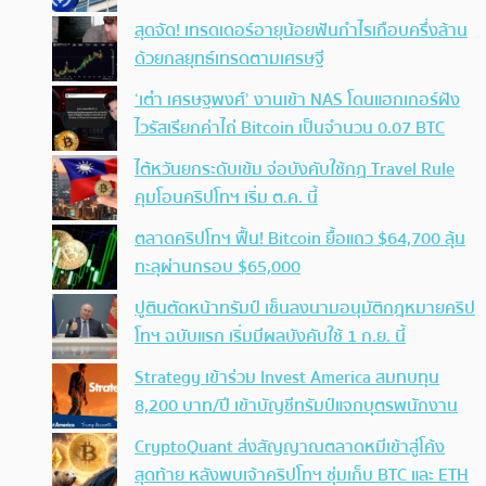
สุดจัด! เทรดเดอร์อายุน้อยฟันกำไรเกือบครึ่งล้าน
ด้วยกลยุทธ์เทรดตามเศรษฐี
‘เต๋า เศรษฐพงศ์’ งานเข้า NAS โดนแฮกเกอร์ฝัง
ไวรัสเรียกค่าไถ่ Bitcoin เป็นจำนวน 0.07 BTC
ไต้หวันยกระดับเข้ม จ่อบังคับใช้กฏ Travel Rule
คุมโอนคริปโทฯ เริ่ม ต.ค. นี้
ตลาดคริปโทฯ ฟื้น! Bitcoin ยื้อแถว $64,700 ลุ้น
ทะลุผ่านกรอบ $65,000
ปูตินตัดหน้าทรัมป์ เซ็นลงนามอนุมัติกฎหมายคริป
โทฯ ฉบับแรก เริ่มมีผลบังคับใช้ 1 ก.ย. นี้
Strategy เข้าร่วม Invest America สมทบทุน
8,200 บาท/ปี เข้าบัญชีทรัมป์แจกบุตรพนักงาน
CryptoQuant ส่งสัญญาณตลาดหมีเข้าสู่โค้ง
สุดท้าย หลังพบเจ้าคริปโทฯ ซุ่มเก็บ BTC และ ETH