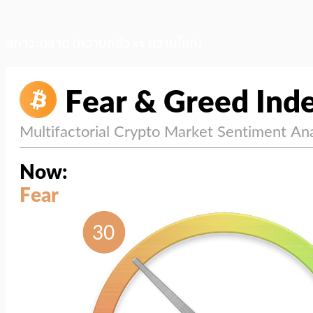
สภาวะตลาด (ความกลัว vs ความโลภ)