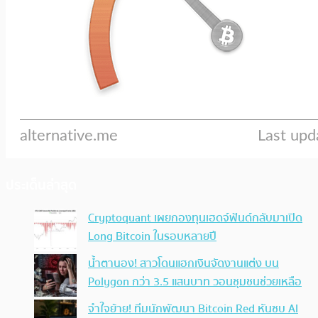
ประเด็นล่าสุด
Cryptoquant เผยกองทุนเฮดจ์ฟันด์กลับมาเปิด
Long Bitcoin ในรอบหลายปี
น้ำตานอง! สาวโดนแฮกเงินจัดงานแต่ง บน
Polygon กว่า 3.5 แสนบาท วอนชุมชนช่วยเหลือ
จำใจย้าย! ทีมนักพัฒนา Bitcoin Red หันซบ AI