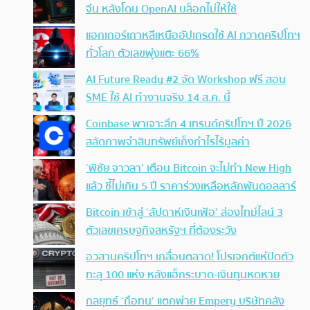
จีน หลังโดน OpenAI บล็อกไม่ให้ใช้
แฮกเกอร์เกาหลีเหนืออัปเกรดใช้ AI กวาดคริปโทฯ
ทั่วโลก ตัวเลขพุ่งแตะ 66%
AI Future Ready #2 จัด Workshop ฟรี สอน
SME ใช้ AI ทำงานจริง 14 ส.ค. นี้
Coinbase พาเจาะลึก 4 เทรนด์คริปโทฯ ปี 2026
สลัดภาพจำสินทรัพย์เก็งกำไรไร้มูลค่า
‘พิชัย จาวลา’ เตือน Bitcoin จะไม่ทำ New High
แล้ว ชี้ไม่เกิน 5 ปี ราคาร่วงเหลือหลักพันดอลลาร์
Bitcoin เข้าสู่ ‘สัปดาห์เงินเฟ้อ’ ส่องไทม์ไลน์ 3
ตัวเลขเศรษฐกิจสหรัฐฯ ที่ต้องระวัง
อวสานคริปโทฯ เกลื่อนตลาด! โปรเจกต์แห่ปิดตัว
ทะลุ 100 แห่ง หลังแฮ็กระบาด-เงินทุนหดหาย
กลยุทธ์ ‘ถือทน’ แตกพ่าย Empery บริษัทคลัง