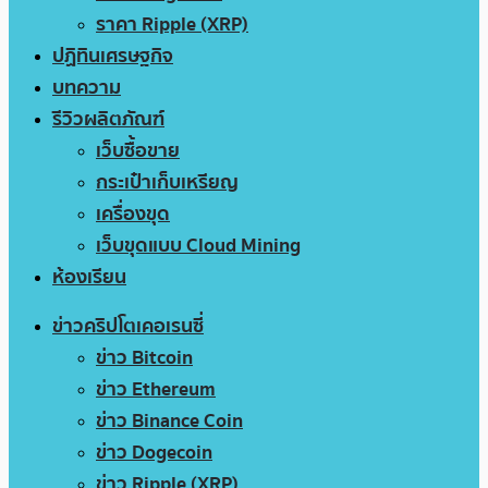
ราคา Ripple (XRP)
ปฏิทินเศรษฐกิจ
บทความ
รีวิวผลิตภัณฑ์
เว็บซื้อขาย
กระเป๋าเก็บเหรียญ
เครื่องขุด
เว็บขุดแบบ Cloud Mining
ห้องเรียน
ข่าวคริปโตเคอเรนซี่
ข่าว Bitcoin
ข่าว Ethereum
ข่าว Binance Coin
ข่าว Dogecoin
ข่าว Ripple (XRP)