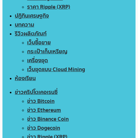
ราคา Ripple (XRP)
ปฏิทินเศรษฐกิจ
บทความ
รีวิวผลิตภัณฑ์
เว็บซื้อขาย
กระเป๋าเก็บเหรียญ
เครื่องขุด
เว็บขุดแบบ Cloud Mining
ห้องเรียน
ข่าวคริปโตเคอเรนซี่
ข่าว Bitcoin
ข่าว Ethereum
ข่าว Binance Coin
ข่าว Dogecoin
ข่าว Ripple (XRP)