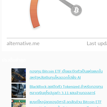
ประเด็นล่าสุด
กองทุน Bitcoin ETF เจ๊งและปิดตัวเป็นแห่งแรกใน
สหรัฐหลังเงินทุนไหลออกไปฝั่ง AI
BlackRock ลุยเปิดตัว Tokenized สำหรับกองทุน
ตลาดเงินยุโรปมูลค่า 3.11 แสนล้านดอลลาร์
แบงก์ใหญ่สุดของอิตาลี ลดสัดส่วน Bitcoin ETF