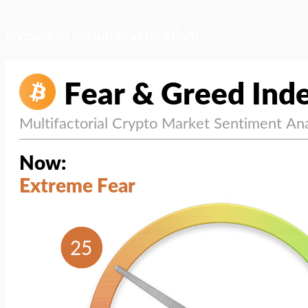
สภาวะตลาด (ความกลัว vs ความโลภ)