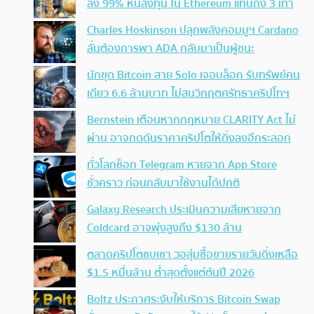
ลง 99% หันลงทุน ใน Ethereum แทนถึง 3 เท่า
Charles Hoskinson ปลุกพลังคอมมูฯ Cardano
ลั่นต้องการพา ADA กลับมาเป็นผู้ชนะ
นักขุด Bitcoin สาย Solo เจอบล็อก รับทรัพย์คน
เดียว 6.6 ล้านบาท ไม่สนวิกฤตศรัทธาคริปโทฯ
Bernstein เตือนหากกฎหมาย CLARITY Act ไม่
ผ่าน อาจกดดันราคาคริปโตให้ดิ่งลงอีกระลอก
ทั่วโลกช็อก Telegram หายจาก App Store
ชั่วคราว ก่อนกลับมาใช้งานได้ปกติ
Galaxy Research ประเมินความเสียหายจาก
Coldcard อาจพุ่งสูงถึง $130 ล้าน
ตลาดคริปโตซบเซา วอลุ่มซื้อขายรายวันดิ่งเหลือ
$1.5 หมื่นล้าน ต่ำสุดตั้งแต่ต้นปี 2026
Boltz ประกาศระงับให้บริการ Bitcoin Swap