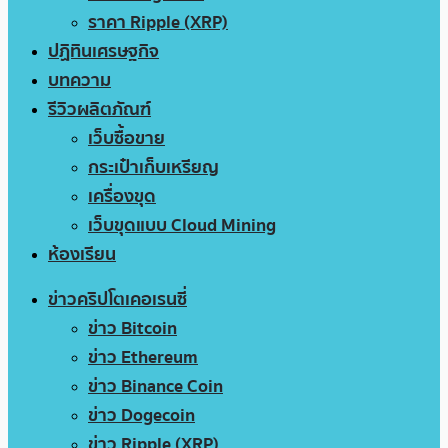
ราคา Ripple (XRP)
ปฏิทินเศรษฐกิจ
บทความ
รีวิวผลิตภัณฑ์
เว็บซื้อขาย
กระเป๋าเก็บเหรียญ
เครื่องขุด
เว็บขุดแบบ Cloud Mining
ห้องเรียน
ข่าวคริปโตเคอเรนซี่
ข่าว Bitcoin
ข่าว Ethereum
ข่าว Binance Coin
ข่าว Dogecoin
ข่าว Ripple (XRP)