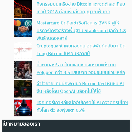
กิจกรรมบนเครือข่าย Bitcoin แตะจุดต่ำสุดเทียบ
เท่าปี 2018 ก่อนเริ่มส่งสัญญาณฟื้นตัว
Mastercard ปิดดีลเข้าซื้อกิจการ BVNK ผู้ให้
บริการโครงสร้างพื้นฐาน Stablecoin มูลค่า 1.8
พันล้านดอลลาร์
Cryptoquant เผยกองทุนเฮดจ์ฟันด์กลับมาเปิด
Long Bitcoin ในรอบหลายปี
น้ำตานอง! สาวโดนแฮกเงินจัดงานแต่ง บน
Polygon กว่า 3.5 แสนบาท วอนชุมชนช่วยเหลือ
จำใจย้าย! ทีมนักพัฒนา Bitcoin Red หันซบ AI
จีน หลังโดน OpenAI บล็อกไม่ให้ใช้
แฮกเกอร์เกาหลีเหนืออัปเกรดใช้ AI กวาดคริปโทฯ
ทั่วโลก ตัวเลขพุ่งแตะ 66%
เป้าหมายของเรา