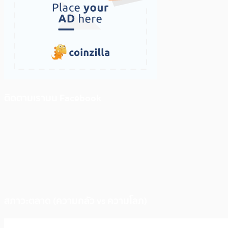
ติดตามเราบน Facebook
สภาวะตลาด (ความกลัว vs ความโลภ)