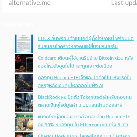
ประเด็นล่าสุด
CLICX ลั่นพร้อมดำเนินคดีผู้ตั้งใจบิดหนี้ พร้อมปิด
รับสมัครชั่วคราวหลังคนแห่ยื่นจนระบบล้น
Coldcard เตือนผู้ใช้งานรีบย้าย Bitcoin ด่วน หลัง
ช่องโหว่ยังอุดไม่ได้ และถูกเจาะต่อเนื่อง
กองทุน Bitcoin ETF เจ๊งและปิดตัวเป็นแห่งแรกใน
สหรัฐหลังเงินทุนไหลออกไปฝั่ง AI
BlackRock ลุยเปิดตัว Tokenized สำหรับกองทุน
ตลาดเงินยุโรปมูลค่า 3.11 แสนล้านดอลลาร์
แบงก์ใหญ่สุดของอิตาลี ลดสัดส่วน Bitcoin ETF
ลง 99% หันลงทุน ใน Ethereum แทนถึง 3 เท่า
Charles Hoskinson ปลุกพลังคอมมูฯ Cardano