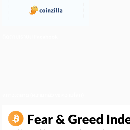
ติดตามเราบน Facebook
สภาวะตลาด (ความกลัว vs ความโลภ)