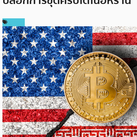
บล็อกการขุดคริปโตในอิหร่าน
การขุด