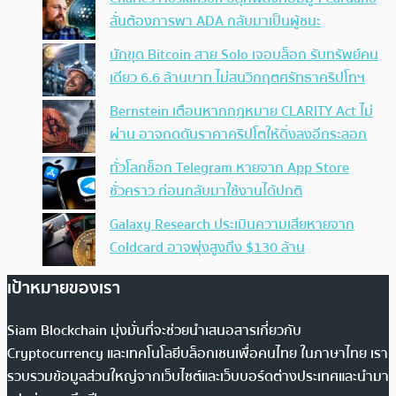
ลั่นต้องการพา ADA กลับมาเป็นผู้ชนะ
นักขุด Bitcoin สาย Solo เจอบล็อก รับทรัพย์คน
เดียว 6.6 ล้านบาท ไม่สนวิกฤตศรัทธาคริปโทฯ
Bernstein เตือนหากกฎหมาย CLARITY Act ไม่
ผ่าน อาจกดดันราคาคริปโตให้ดิ่งลงอีกระลอก
ทั่วโลกช็อก Telegram หายจาก App Store
ชั่วคราว ก่อนกลับมาใช้งานได้ปกติ
Galaxy Research ประเมินความเสียหายจาก
Coldcard อาจพุ่งสูงถึง $130 ล้าน
เป้าหมายของเรา
Siam Blockchain มุ่งมั่นที่จะช่วยนำเสนอสารเกี่ยวกับ
Cryptocurrency และเทคโนโลยีบล็อกเชนเพื่อคนไทย ในภาษาไทย เรา
รวบรวมข้อมูลส่วนใหญ่จากเว็บไซต์และเว็บบอร์ดต่างประเทศและนำมา