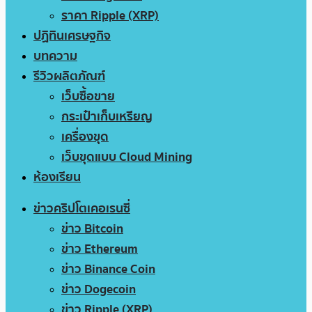
ราคา Ripple (XRP)
ปฏิทินเศรษฐกิจ
บทความ
รีวิวผลิตภัณฑ์
เว็บซื้อขาย
กระเป๋าเก็บเหรียญ
เครื่องขุด
เว็บขุดแบบ Cloud Mining
ห้องเรียน
ข่าวคริปโตเคอเรนซี่
ข่าว Bitcoin
ข่าว Ethereum
ข่าว Binance Coin
ข่าว Dogecoin
ข่าว Ripple (XRP)