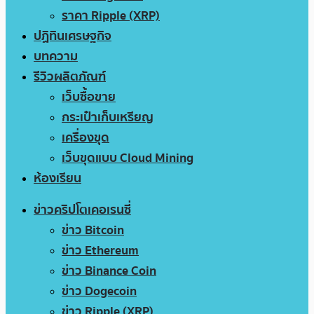
ราคา Ripple (XRP)
ปฏิทินเศรษฐกิจ
บทความ
รีวิวผลิตภัณฑ์
เว็บซื้อขาย
กระเป๋าเก็บเหรียญ
เครื่องขุด
เว็บขุดแบบ Cloud Mining
ห้องเรียน
ข่าวคริปโตเคอเรนซี่
ข่าว Bitcoin
ข่าว Ethereum
ข่าว Binance Coin
ข่าว Dogecoin
ข่าว Ripple (XRP)