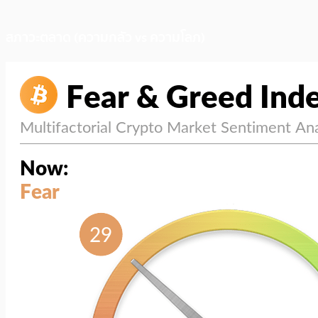
สภาวะตลาด (ความกลัว vs ความโลภ)