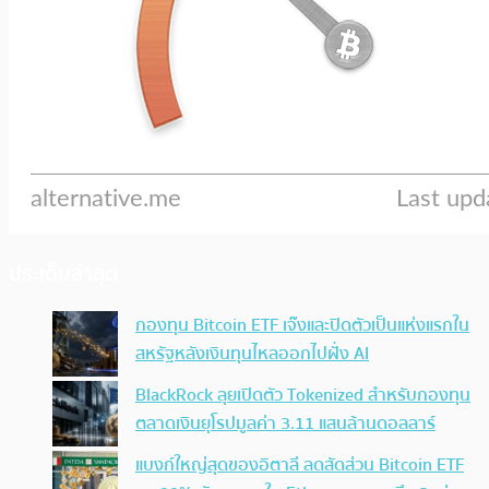
ประเด็นล่าสุด
กองทุน Bitcoin ETF เจ๊งและปิดตัวเป็นแห่งแรกใน
สหรัฐหลังเงินทุนไหลออกไปฝั่ง AI
BlackRock ลุยเปิดตัว Tokenized สำหรับกองทุน
ตลาดเงินยุโรปมูลค่า 3.11 แสนล้านดอลลาร์
แบงก์ใหญ่สุดของอิตาลี ลดสัดส่วน Bitcoin ETF