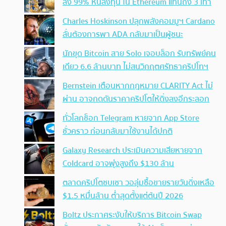
ลง 99% หันลงทุน ใน Ethereum แทนถึง 3 เท่า
Charles Hoskinson ปลุกพลังคอมมูฯ Cardano
ลั่นต้องการพา ADA กลับมาเป็นผู้ชนะ
นักขุด Bitcoin สาย Solo เจอบล็อก รับทรัพย์คน
เดียว 6.6 ล้านบาท ไม่สนวิกฤตศรัทธาคริปโทฯ
Bernstein เตือนหากกฎหมาย CLARITY Act ไม่
ผ่าน อาจกดดันราคาคริปโตให้ดิ่งลงอีกระลอก
ทั่วโลกช็อก Telegram หายจาก App Store
ชั่วคราว ก่อนกลับมาใช้งานได้ปกติ
Galaxy Research ประเมินความเสียหายจาก
Coldcard อาจพุ่งสูงถึง $130 ล้าน
ตลาดคริปโตซบเซา วอลุ่มซื้อขายรายวันดิ่งเหลือ
$1.5 หมื่นล้าน ต่ำสุดตั้งแต่ต้นปี 2026
Boltz ประกาศระงับให้บริการ Bitcoin Swap