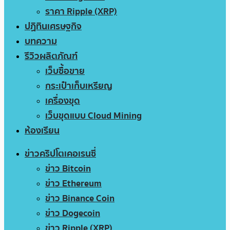
ราคา Ripple (XRP)
ปฏิทินเศรษฐกิจ
บทความ
รีวิวผลิตภัณฑ์
เว็บซื้อขาย
กระเป๋าเก็บเหรียญ
เครื่องขุด
เว็บขุดแบบ Cloud Mining
ห้องเรียน
ข่าวคริปโตเคอเรนซี่
ข่าว Bitcoin
ข่าว Ethereum
ข่าว Binance Coin
ข่าว Dogecoin
ข่าว Ripple (XRP)