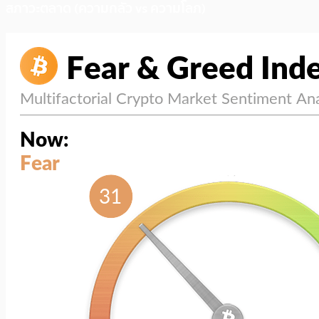
สภาวะตลาด (ความกลัว vs ความโลภ)