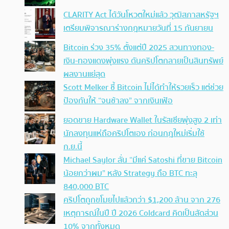
CLARITY Act ได้วันโหวตใหม่แล้ว วุฒิสภาสหรัฐฯ
เตรียมพิจารณาร่างกฎหมายวันที่ 15 กันยายน
Bitcoin ร่วง 35% ตั้งแต่ปี 2025 สวนทางทอง-
เงิน-ทองแดงพุ่งแรง ดันคริปโตกลายเป็นสินทรัพย์
ผลงานแย่สุด
Scott Melker ชี้ Bitcoin ไม่ได้ทำให้รวยเร็ว แต่ช่วย
ป้องกันให้ “จนช้าลง” จากเงินเฟ้อ
ยอดขาย Hardware Wallet ในรัสเซียพุ่งสูง 2 เท่า
นักลงทุนแห่ถือคริปโตเอง ก่อนกฎใหม่เริ่มใช้
ก.ย.นี้
Michael Saylor ลั่น “มีแค่ Satoshi ที่ขาย Bitcoin
น้อยกว่าผม” หลัง Strategy ถือ BTC ทะลุ
840,000 BTC
คริปโตถูกขโมยไปแล้วกว่า $1,200 ล้าน จาก 276
เหตุการณ์ในปี ปี 2026 Coldcard คิดเป็นสัดส่วน
10% จากทั้งหมด