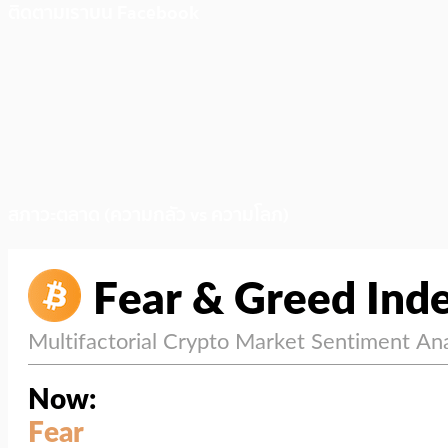
ติดตามเราบน Facebook
สภาวะตลาด (ความกลัว vs ความโลภ)