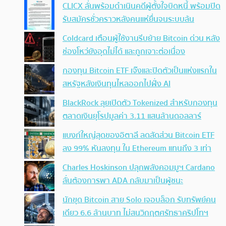
CLICX ลั่นพร้อมดำเนินคดีผู้ตั้งใจบิดหนี้ พร้อมปิด
รับสมัครชั่วคราวหลังคนแห่ยื่นจนระบบล้น
Coldcard เตือนผู้ใช้งานรีบย้าย Bitcoin ด่วน หลัง
ช่องโหว่ยังอุดไม่ได้ และถูกเจาะต่อเนื่อง
กองทุน Bitcoin ETF เจ๊งและปิดตัวเป็นแห่งแรกใน
สหรัฐหลังเงินทุนไหลออกไปฝั่ง AI
BlackRock ลุยเปิดตัว Tokenized สำหรับกองทุน
ตลาดเงินยุโรปมูลค่า 3.11 แสนล้านดอลลาร์
แบงก์ใหญ่สุดของอิตาลี ลดสัดส่วน Bitcoin ETF
ลง 99% หันลงทุน ใน Ethereum แทนถึง 3 เท่า
Charles Hoskinson ปลุกพลังคอมมูฯ Cardano
ลั่นต้องการพา ADA กลับมาเป็นผู้ชนะ
นักขุด Bitcoin สาย Solo เจอบล็อก รับทรัพย์คน
เดียว 6.6 ล้านบาท ไม่สนวิกฤตศรัทธาคริปโทฯ