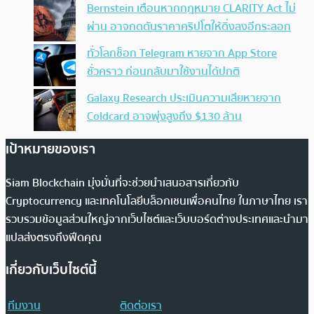
Bernstein เตือนหากกฎหมาย CLARITY Act ไม่
ผ่าน อาจกดดันราคาคริปโตให้ดิ่งลงอีกระลอก
ทั่วโลกช็อก Telegram หายจาก App Store
ชั่วคราว ก่อนกลับมาใช้งานได้ปกติ
Galaxy Research ประเมินความเสียหายจาก
Coldcard อาจพุ่งสูงถึง $130 ล้าน
เป้าหมายของเรา
Siam Blockchain มุ่งมั่นที่จะช่วยนำเสนอสารเกี่ยวกับ
Cryptocurrency และเทคโนโลยีบล็อกเชนเพื่อคนไทย ในภาษาไทย เรา
รวบรวมข้อมูลส่วนใหญ่จากเว็บไซต์และเว็บบอร์ดต่างประเทศและนำมา
แปลส่งตรงถึงฟีดคุณ
เกี่ยวกับเว็บไซต์นี้
ทีมงาน
ติดต่อเรา