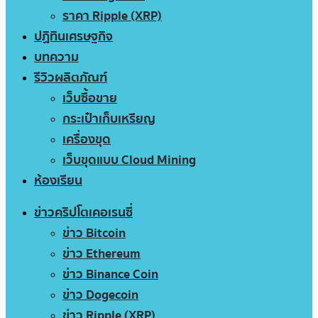
ราคา Ripple (XRP)
ปฏิทินเศรษฐกิจ
บทความ
รีวิวผลิตภัณฑ์
เว็บซื้อขาย
กระเป๋าเก็บเหรียญ
เครื่องขุด
เว็บขุดแบบ Cloud Mining
ห้องเรียน
ข่าวคริปโตเคอเรนซี่
ข่าว Bitcoin
ข่าว Ethereum
ข่าว Binance Coin
ข่าว Dogecoin
ข่าว Ripple (XRP)