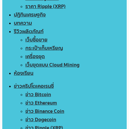
ราคา Ripple (XRP)
ปฏิทินเศรษฐกิจ
บทความ
รีวิวผลิตภัณฑ์
เว็บซื้อขาย
กระเป๋าเก็บเหรียญ
เครื่องขุด
เว็บขุดแบบ Cloud Mining
ห้องเรียน
ข่าวคริปโตเคอเรนซี่
ข่าว Bitcoin
ข่าว Ethereum
ข่าว Binance Coin
ข่าว Dogecoin
ข่าว Ripple (XRP)