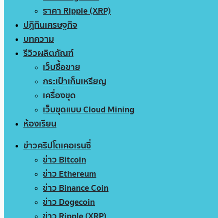
ราคา Ripple (XRP)
ปฏิทินเศรษฐกิจ
บทความ
รีวิวผลิตภัณฑ์
เว็บซื้อขาย
กระเป๋าเก็บเหรียญ
เครื่องขุด
เว็บขุดแบบ Cloud Mining
ห้องเรียน
ข่าวคริปโตเคอเรนซี่
ข่าว Bitcoin
ข่าว Ethereum
ข่าว Binance Coin
ข่าว Dogecoin
ข่าว Ripple (XRP)