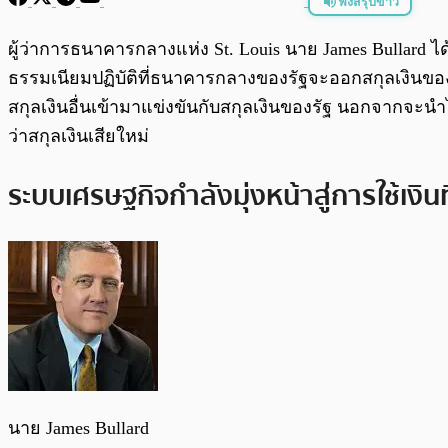
ฟังสรุปข่าว
พร้อมเล่น
ผู้ว่าการธนาคารกลางแห่ง St. Louis นาย James Bullard
ธรรมเนียมปฏิบัติที่ธนาคารกลางของรัฐจะออกสกุลเงินของต
สกุลเงินอื่นเข้ามาแข่งขันกับสกุลเงินของรัฐ นอกจากจะน
ว่าสกุลเงินเสียใหม่
ระบบเศรษฐกิจกำลังมุ่งหน้าสู่การใช้เงินที
นาย James Bullard