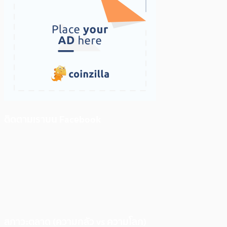
ติดตามเราบน Facebook
สภาวะตลาด (ความกลัว vs ความโลภ)