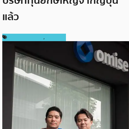
บริษัททุนยักษ์ใหญ่จากญี่ปุ่น
แล้ว
ข่าวคริปโตเคอเรนซี่
,
ในประเทศ