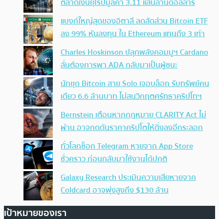
ตลาดเงินยุโรปมูลค่า 3.11 แสนล้านดอลลาร์
แบงก์ใหญ่สุดของอิตาลี ลดสัดส่วน Bitcoin ETF
ลง 99% หันลงทุน ใน Ethereum แทนถึง 3 เท่า
Charles Hoskinson ปลุกพลังคอมมูฯ Cardano
ลั่นต้องการพา ADA กลับมาเป็นผู้ชนะ
นักขุด Bitcoin สาย Solo เจอบล็อก รับทรัพย์คน
เดียว 6.6 ล้านบาท ไม่สนวิกฤตศรัทธาคริปโทฯ
Bernstein เตือนหากกฎหมาย CLARITY Act ไม่
ผ่าน อาจกดดันราคาคริปโตให้ดิ่งลงอีกระลอก
ทั่วโลกช็อก Telegram หายจาก App Store
ชั่วคราว ก่อนกลับมาใช้งานได้ปกติ
Galaxy Research ประเมินความเสียหายจาก
Coldcard อาจพุ่งสูงถึง $130 ล้าน
เป้าหมายของเรา