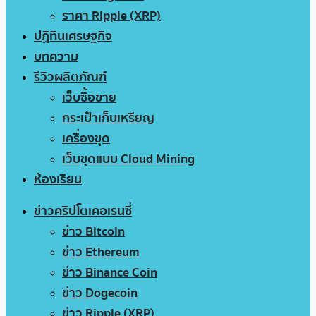
ราคา Ripple (XRP)
ปฏิทินเศรษฐกิจ
บทความ
รีวิวผลิตภัณฑ์
เว็บซื้อขาย
กระเป๋าเก็บเหรียญ
เครื่องขุด
เว็บขุดแบบ Cloud Mining
ห้องเรียน
ข่าวคริปโตเคอเรนซี่
ข่าว Bitcoin
ข่าว Ethereum
ข่าว Binance Coin
ข่าว Dogecoin
ข่าว Ripple (XRP)