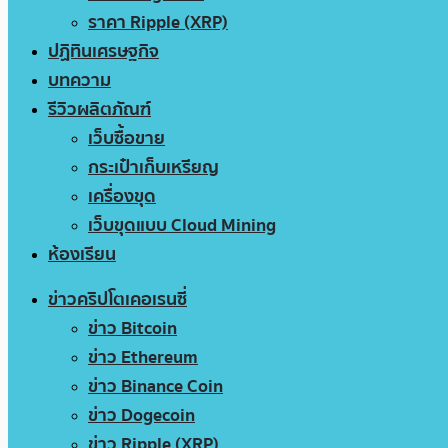
ราคา Ripple (XRP)
ปฏิทินเศรษฐกิจ
บทความ
รีวิวผลิตภัณฑ์
เว็บซื้อขาย
กระเป๋าเก็บเหรียญ
เครื่องขุด
เว็บขุดแบบ Cloud Mining
ห้องเรียน
ข่าวคริปโตเคอเรนซี่
ข่าว Bitcoin
ข่าว Ethereum
ข่าว Binance Coin
ข่าว Dogecoin
ข่าว Ripple (XRP)