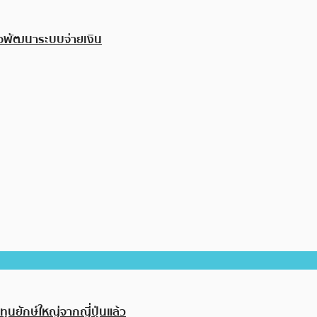
่อพัฒนาระบบจ่ายเงิน
ุนยักษ์ใหญ่จากญี่ปุ่นแล้ว