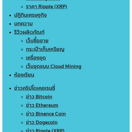
ราคา Ripple (XRP)
ปฏิทินเศรษฐกิจ
บทความ
รีวิวผลิตภัณฑ์
เว็บซื้อขาย
กระเป๋าเก็บเหรียญ
เครื่องขุด
เว็บขุดแบบ Cloud Mining
ห้องเรียน
ข่าวคริปโตเคอเรนซี่
ข่าว Bitcoin
ข่าว Ethereum
ข่าว Binance Coin
ข่าว Dogecoin
ข่าว Ripple (XRP)