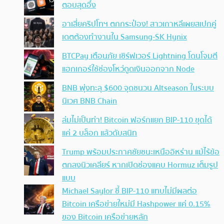
ตอบสุดอึ้ง
อาเสี่ยคริปโทฯ ตกกระป๋อง! สาวเกาหลีเผยสเปกคู่
เดตต้องทำงานใน Samsung-SK Hynix
BTCPay เตือนภัย เซิร์ฟเวอร์ Lightning โดนโจมตี
แฮกเกอร์ใช้ช่องโหว่ดูดเงินออกจาก Node
BNB พุ่งทะลุ $600 จุดชนวน Altseason ในระบบ
นิเวศ BNB Chain
ล่มไม่เป็นท่า! Bitcoin ฟอร์กแยก BIP-110 ขุดได้
แค่ 2 บล็อก แล้วดับสนิท
Trump พร้อมประกาศชัยชนะเหนืออิหร่าน แม้ไร้ข้อ
ตกลงนิวเคลียร์ หากเปิดช่องแคบ Hormuz เต็มรูป
แบบ
Michael Saylor ชี้ BIP-110 แทบไม่มีผลต่อ
Bitcoin เครือข่ายใหม่มี Hashpower แค่ 0.15%
ของ Bitcoin เครือข่ายหลัก