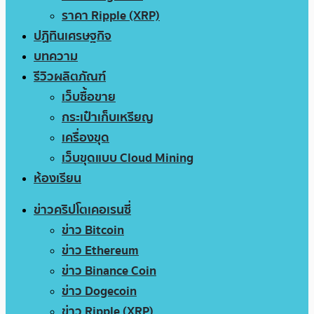
ราคา Ripple (XRP)
ปฏิทินเศรษฐกิจ
บทความ
รีวิวผลิตภัณฑ์
เว็บซื้อขาย
กระเป๋าเก็บเหรียญ
เครื่องขุด
เว็บขุดแบบ Cloud Mining
ห้องเรียน
ข่าวคริปโตเคอเรนซี่
ข่าว Bitcoin
ข่าว Ethereum
ข่าว Binance Coin
ข่าว Dogecoin
ข่าว Ripple (XRP)