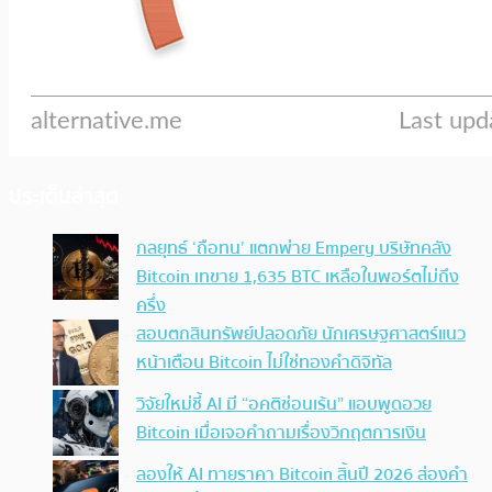
ประเด็นล่าสุด
กลยุทธ์ ‘ถือทน’ แตกพ่าย Empery บริษัทคลัง
Bitcoin เทขาย 1,635 BTC เหลือในพอร์ตไม่ถึง
ครึ่ง
สอบตกสินทรัพย์ปลอดภัย นักเศรษฐศาสตร์แนว
หน้าเตือน Bitcoin ไม่ใช่ทองคำดิจิทัล
วิจัยใหม่ชี้ AI มี “อคติซ่อนเร้น” แอบพูดอวย
Bitcoin เมื่อเจอคำถามเรื่องวิกฤตการเงิน
ลองให้ AI ทายราคา Bitcoin สิ้นปี 2026 ส่องคำ