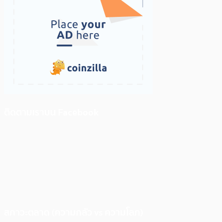
ติดตามเราบน Facebook
สภาวะตลาด (ความกลัว vs ความโลภ)