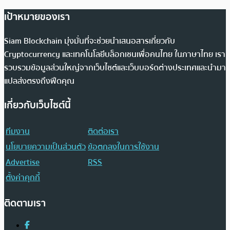
เป้าหมายของเรา
Siam Blockchain มุ่งมั่นที่จะช่วยนำเสนอสารเกี่ยวกับ
Cryptocurrency และเทคโนโลยีบล็อกเชนเพื่อคนไทย ในภาษาไทย เรา
รวบรวมข้อมูลส่วนใหญ่จากเว็บไซต์และเว็บบอร์ดต่างประเทศและนำมา
แปลส่งตรงถึงฟีดคุณ
เกี่ยวกับเว็บไซต์นี้
ทีมงาน
ติดต่อเรา
นโยบายความเป็นส่วนตัว
ข้อตกลงในการใช้งาน
Advertise
RSS
ตั้งค่าคุกกี้
ติดตามเรา