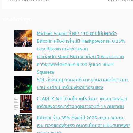
ประเด็นล่าสุด
Michael Saylor ชี้ BIP-110 แทบไม่มีผลต่อ
Bitcoin เครือข่ายใหม่มี Hashpower แค่ 0.15%
ของ Bitcoin เครือข่ายหลัก
เจ้ามือเปิด Short Bitcoin เกือบ 2 พันล้านบาท
ห่างจุดพอร์ตแตกแค่ $400 ลุ้นเกิด Short
Squeeze
SOL ส่งสัญญาณกลับตัว ทะลุเส้นขาลงที่กดราคา
นาน 3 เดือน เตรียมพุ่งอย่างรุนแรง
CLARITY Act ได้วันโหวตใหม่แล้ว วุฒิสภาสหรัฐฯ
เตรียมพิจารณาร่างกฎหมายวันที่ 15 กันยายน
Bitcoin ร่วง 35% ตั้งแต่ปี 2025 สวนทางทอง-
เงิน-ทองแดงพุ่งแรง ดันคริปโตกลายเป็นสินทรัพย์