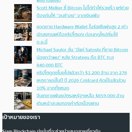
ผลงานแย่สุด
Scott Melker ชี้ Bitcoin ไม่ได้ทำให้รวยเร็ว แต่ช่วย
ป้องกันให้ “จนช้าลง” จากเงินเฟ้อ
ยอดขาย Hardware Wallet ในรัสเซียพุ่งสูง 2 เท่า
นักลงทุนแห่ถือคริปโตเอง ก่อนกฎใหม่เริ่มใช้
ก.ย.นี้
Michael Saylor ลั่น “มีแค่ Satoshi ที่ขาย Bitcoin
น้อยกว่าผม” หลัง Strategy ถือ BTC ทะลุ
840,000 BTC
คริปโตถูกขโมยไปแล้วกว่า $1,200 ล้าน จาก 276
เหตุการณ์ในปี ปี 2026 Coldcard คิดเป็นสัดส่วน
10% จากทั้งหมด
จีนเทขายพันธบัตรสหรัฐฯเหลือ $659,000 ล้าน
เดินหน้าสะสมทองคำต่อเนื่องแทน
เป้าหมายของเรา
Siam Blockchain มุ่งมั่นที่จะช่วยนำเสนอสารเกี่ยวกับ