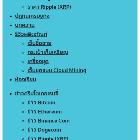
ราคา Ripple (XRP)
ปฏิทินเศรษฐกิจ
บทความ
รีวิวผลิตภัณฑ์
เว็บซื้อขาย
กระเป๋าเก็บเหรียญ
เครื่องขุด
เว็บขุดแบบ Cloud Mining
ห้องเรียน
ข่าวคริปโตเคอเรนซี่
ข่าว Bitcoin
ข่าว Ethereum
ข่าว Binance Coin
ข่าว Dogecoin
ข่าว Ripple (XRP)