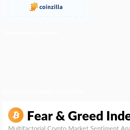
ติดตามเราบน Facebook
สภาวะตลาด (ความกลัว vs ความโลภ)