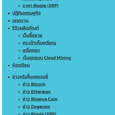
ราคา Ripple (XRP)
ปฏิทินเศรษฐกิจ
บทความ
รีวิวผลิตภัณฑ์
เว็บซื้อขาย
กระเป๋าเก็บเหรียญ
เครื่องขุด
เว็บขุดแบบ Cloud Mining
ห้องเรียน
ข่าวคริปโตเคอเรนซี่
ข่าว Bitcoin
ข่าว Ethereum
ข่าว Binance Coin
ข่าว Dogecoin
ข่าว Ripple (XRP)