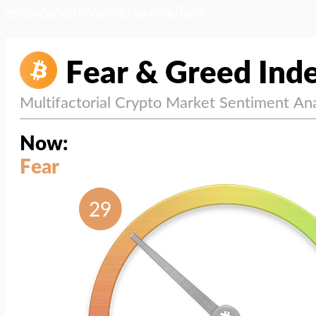
สภาวะตลาด (ความกลัว vs ความโลภ)