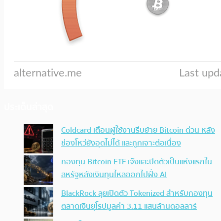
ประเด็นล่าสุด
Coldcard เตือนผู้ใช้งานรีบย้าย Bitcoin ด่วน หลัง
ช่องโหว่ยังอุดไม่ได้ และถูกเจาะต่อเนื่อง
กองทุน Bitcoin ETF เจ๊งและปิดตัวเป็นแห่งแรกใน
สหรัฐหลังเงินทุนไหลออกไปฝั่ง AI
BlackRock ลุยเปิดตัว Tokenized สำหรับกองทุน
ตลาดเงินยุโรปมูลค่า 3.11 แสนล้านดอลลาร์