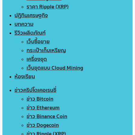
ราคา Ripple (XRP)
ปฏิทินเศรษฐกิจ
บทความ
รีวิวผลิตภัณฑ์
เว็บซื้อขาย
กระเป๋าเก็บเหรียญ
เครื่องขุด
เว็บขุดแบบ Cloud Mining
ห้องเรียน
ข่าวคริปโตเคอเรนซี่
ข่าว Bitcoin
ข่าว Ethereum
ข่าว Binance Coin
ข่าว Dogecoin
ข่าว Ripple (XRP)