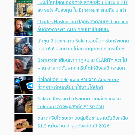
แบงก์ใหญ่สุดของอิตาลี ลดสัดส่วน Bitcoin ETF
ลง 99% หันลงทุน ใน Ethereum แทนถึง 3 เท่า
Charles Hoskinson ปลุกพลังคอมมูฯ Cardano
ลั่นต้องการพา ADA กลับมาเป็นผู้ชนะ
นักขุด Bitcoin สาย Solo เจอบล็อก รับทรัพย์คน
เดียว 6.6 ล้านบาท ไม่สนวิกฤตศรัทธาคริปโทฯ
Bernstein เตือนหากกฎหมาย CLARITY Act ไม่
ผ่าน อาจกดดันราคาคริปโตให้ดิ่งลงอีกระลอก
ทั่วโลกช็อก Telegram หายจาก App Store
ชั่วคราว ก่อนกลับมาใช้งานได้ปกติ
Galaxy Research ประเมินความเสียหายจาก
Coldcard อาจพุ่งสูงถึง $130 ล้าน
ตลาดคริปโตซบเซา วอลุ่มซื้อขายรายวันดิ่งเหลือ
$1.5 หมื่นล้าน ต่ำสุดตั้งแต่ต้นปี 2026