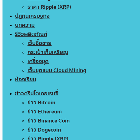
ราคา Ripple (XRP)
ปฏิทินเศรษฐกิจ
บทความ
รีวิวผลิตภัณฑ์
เว็บซื้อขาย
กระเป๋าเก็บเหรียญ
เครื่องขุด
เว็บขุดแบบ Cloud Mining
ห้องเรียน
ข่าวคริปโตเคอเรนซี่
ข่าว Bitcoin
ข่าว Ethereum
ข่าว Binance Coin
ข่าว Dogecoin
ข่าว Ripple (XRP)