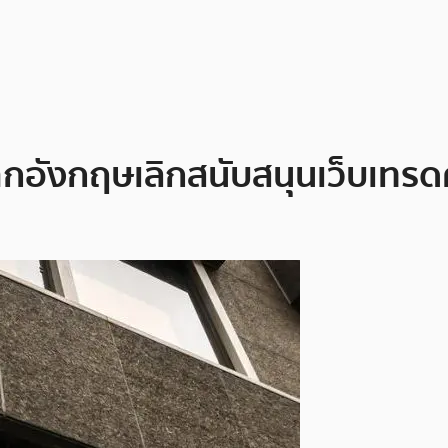
กอังกฤษเลิกสนับสนุนเว็บเทรด