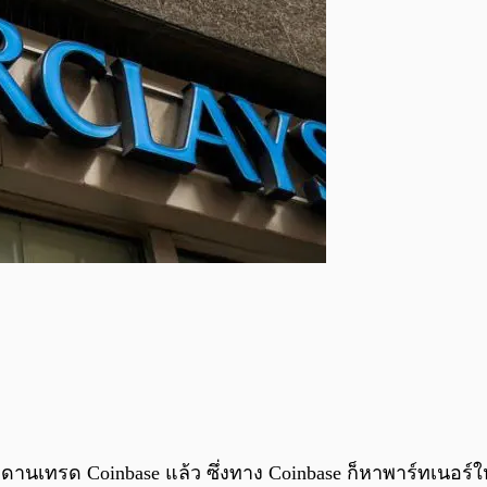
เทรด Coinbase แล้ว ซึ่งทาง Coinbase ก็หาพาร์ทเนอร์ใหม่