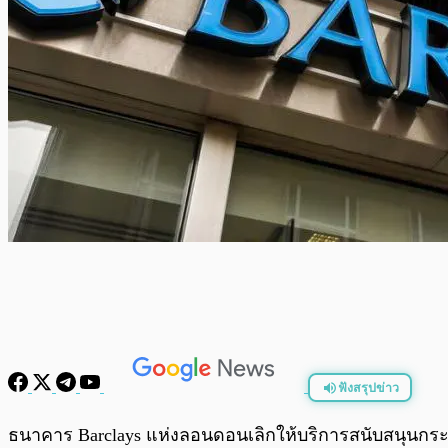
ฟังสรุปข่าว
พร้อมเล่น
ธนาคาร Barclays แห่งลอนดอนเลิกให้บริการสนับสนุนกระดาน