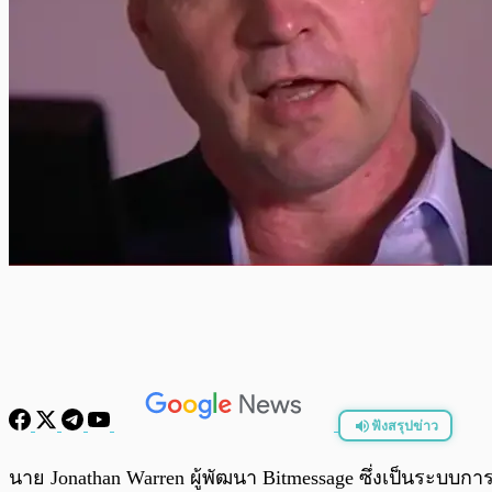
ฟังสรุปข่าว
พร้อมเล่น
นาย Jonathan Warren ผู้พัฒนา Bitmessage ซึ่งเป็นระบ