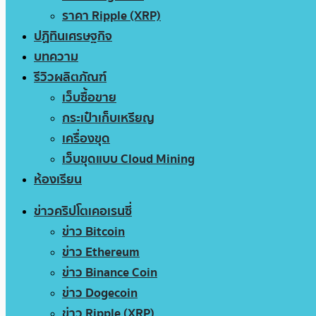
ราคา Ripple (XRP)
ปฏิทินเศรษฐกิจ
บทความ
รีวิวผลิตภัณฑ์
เว็บซื้อขาย
กระเป๋าเก็บเหรียญ
เครื่องขุด
เว็บขุดแบบ Cloud Mining
ห้องเรียน
ข่าวคริปโตเคอเรนซี่
ข่าว Bitcoin
ข่าว Ethereum
ข่าว Binance Coin
ข่าว Dogecoin
ข่าว Ripple (XRP)