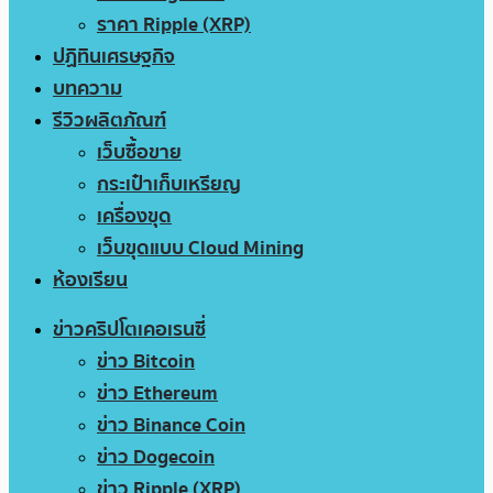
ราคา Ripple (XRP)
ปฏิทินเศรษฐกิจ
บทความ
รีวิวผลิตภัณฑ์
เว็บซื้อขาย
กระเป๋าเก็บเหรียญ
เครื่องขุด
เว็บขุดแบบ Cloud Mining
ห้องเรียน
ข่าวคริปโตเคอเรนซี่
ข่าว Bitcoin
ข่าว Ethereum
ข่าว Binance Coin
ข่าว Dogecoin
ข่าว Ripple (XRP)