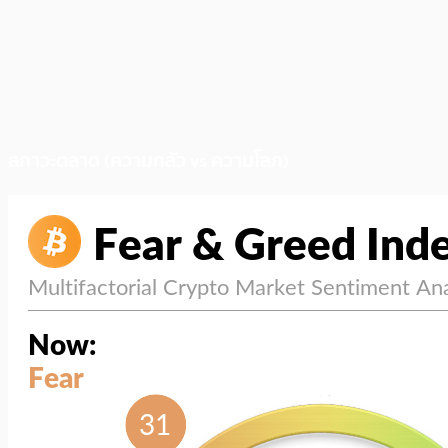
สภาวะตลาด (ความกลัว vs ความโลภ)