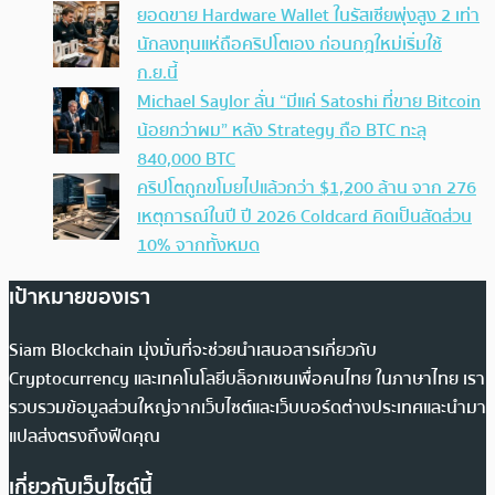
ยอดขาย Hardware Wallet ในรัสเซียพุ่งสูง 2 เท่า
นักลงทุนแห่ถือคริปโตเอง ก่อนกฎใหม่เริ่มใช้
ก.ย.นี้
Michael Saylor ลั่น “มีแค่ Satoshi ที่ขาย Bitcoin
น้อยกว่าผม” หลัง Strategy ถือ BTC ทะลุ
840,000 BTC
คริปโตถูกขโมยไปแล้วกว่า $1,200 ล้าน จาก 276
เหตุการณ์ในปี ปี 2026 Coldcard คิดเป็นสัดส่วน
10% จากทั้งหมด
เป้าหมายของเรา
Siam Blockchain มุ่งมั่นที่จะช่วยนำเสนอสารเกี่ยวกับ
Cryptocurrency และเทคโนโลยีบล็อกเชนเพื่อคนไทย ในภาษาไทย เรา
รวบรวมข้อมูลส่วนใหญ่จากเว็บไซต์และเว็บบอร์ดต่างประเทศและนำมา
แปลส่งตรงถึงฟีดคุณ
เกี่ยวกับเว็บไซต์นี้