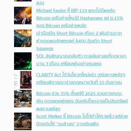
แบบ
Michael Saylor ชี้ BIP-110 แทบไม่มีผลต่อ
Bitcoin เครือข่ายใหม่มี Hashpower แค่ 0.15%
ของ Bitcoin เครือข่ายหลัก
เจ้ามือเปิด Short Bitcoin เกือบ 2 พันล้านบาท
ห่างจุดพอร์ตแตกแค่ $400 ลุ้นเกิด Short
Squeeze
SOL ส่งสัญญาณกลับตัว ทะลุเส้นขาลงที่กดราคา
นาน 3 เดือน เตรียมพุ่งอย่างรุนแรง
CLARITY Act ได้วันโหวตใหม่แล้ว วุฒิสภาสหรัฐฯ
เตรียมพิจารณาร่างกฎหมายวันที่ 15 กันยายน
Bitcoin ร่วง 35% ตั้งแต่ปี 2025 สวนทางทอง-
เงิน-ทองแดงพุ่งแรง ดันคริปโตกลายเป็นสินทรัพย์
ผลงานแย่สุด
Scott Melker ชี้ Bitcoin ไม่ได้ทำให้รวยเร็ว แต่ช่วย
ป้องกันให้ “จนช้าลง” จากเงินเฟ้อ