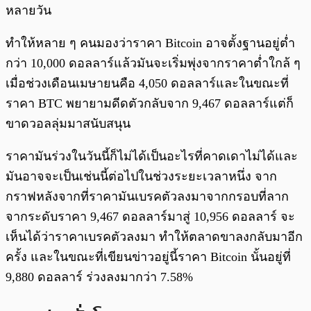
หลายวัน
ทำให้หลาย ๆ คนมองว่าราคา Bitcoin อาจตั้งฐานอยู่ต่ำ
กว่า 10,000 ดอลลาร์แล้วมันจะเริ่มพุ่งจากราคาต่ำใกล้ ๆ
เมื่อช่วงเดือนเมษายนคือ 4,050 ดอลลาร์
และในขณะที่
ราคา BTC พยายามดีดตัวกลับจาก 9,467 ดอลลาร์แต่ก็
ขาดวอลลุ่มมาสนับสนุน
ราคามันร่วงในวันนี้ก็ไม่ได้เป็นอะไรที่คาดเดาไม่ได้และ
มันอาจจะเป็นเช่นนี้ต่อไปในช่วงระยะเวลาหนึ่ง จาก
กราฟหลังจากที่ราคามันเบรคตัวลงมาจากกรอบที่ลาก
จากระดับราคา 9,467 ดอลลาร์มาสู่ 10,956 ดอลลาร์ จะ
เห็นได้ว่าราคาเบรคตัวลงมา ทำให้ตลาดขาลงกลับมาอีก
ครั้ง และในขณะที่เขียนข่าวอยู่นี้ราคา Bitcoin นั้นอยู่ที่
9,880 ดอลลาร์ ร่วงลงมากว่า 7.58%