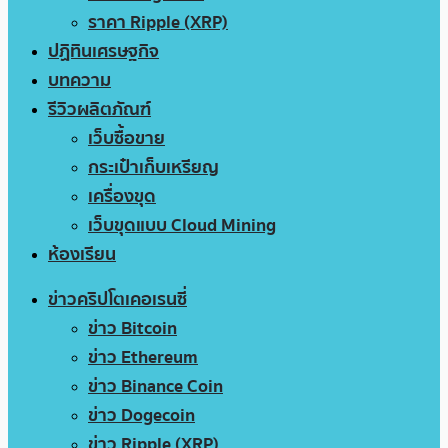
ราคา Ripple (XRP)
ปฏิทินเศรษฐกิจ
บทความ
รีวิวผลิตภัณฑ์
เว็บซื้อขาย
กระเป๋าเก็บเหรียญ
เครื่องขุด
เว็บขุดแบบ Cloud Mining
ห้องเรียน
ข่าวคริปโตเคอเรนซี่
ข่าว Bitcoin
ข่าว Ethereum
ข่าว Binance Coin
ข่าว Dogecoin
ข่าว Ripple (XRP)