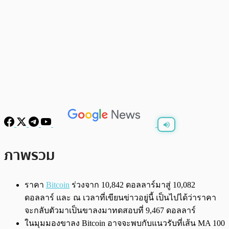
พร้อมเล่น
0:00
/
0:00
ภาพรวม
ราคา
Bitcoin
ร่วงจาก 10,842 ดอลลาร์มาสู่
10,082
ดอลลาร์ และ ณ เวลาที่เขียนข่าวอยู่นี้ เป็นไปได้ว่าราคา
จะกลับตัวมาเป็นขาลงมาทดสอบที่ 9,467 ดอลลาร์
ในมุมมองขาลง Bitcoin อาจจะพบกับแนวรับที่เส้น MA 100