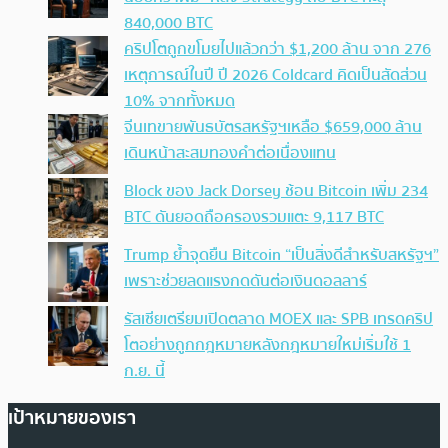
840,000 BTC
คริปโตถูกขโมยไปแล้วกว่า $1,200 ล้าน จาก 276
เหตุการณ์ในปี ปี 2026 Coldcard คิดเป็นสัดส่วน
10% จากทั้งหมด
จีนเทขายพันธบัตรสหรัฐฯเหลือ $659,000 ล้าน
เดินหน้าสะสมทองคำต่อเนื่องแทน
Block ของ Jack Dorsey ช้อน Bitcoin เพิ่ม 234
BTC ดันยอดถือครองรวมแตะ 9,117 BTC
Trump ย้ำจุดยืน Bitcoin “เป็นสิ่งดีสำหรับสหรัฐฯ”
เพราะช่วยลดแรงกดดันต่อเงินดอลลาร์
รัสเซียเตรียมเปิดตลาด MOEX และ SPB เทรดคริป
โตอย่างถูกกฎหมายหลังกฎหมายใหม่เริ่มใช้ 1
ก.ย. นี้
เป้าหมายของเรา