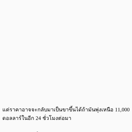
แต่ราคาอาจจะกลับมาเป็นขาขึ้นได้ถ้ามันพุ่งเหนือ 11,000
ดอลลาร์ในอีก 24 ชั่วโมงต่อมา