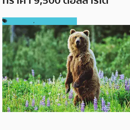
ที่ราคา 9,500 ดอลลาร์ได้
ราคา Bitcoin
,
ราคาและการวิเคราะห์