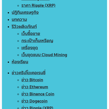
ราคา Ripple (XRP)
ปฏิทินเศรษฐกิจ
บทความ
รีวิวผลิตภัณฑ์
เว็บซื้อขาย
กระเป๋าเก็บเหรียญ
เครื่องขุด
เว็บขุดแบบ Cloud Mining
ห้องเรียน
ข่าวคริปโตเคอเรนซี่
ข่าว Bitcoin
ข่าว Ethereum
ข่าว Binance Coin
ข่าว Dogecoin
ข่าว Ripple (XRP)