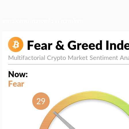
สภาวะตลาด (ความกลัว vs ความโลภ)