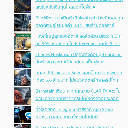
สหรัฐหลังเงินทุนไหลออกไปฝั่ง AI
BlackRock ลุยเปิดตัว Tokenized สำหรับกองทุน
ตลาดเงินยุโรปมูลค่า 3.11 แสนล้านดอลลาร์
แบงก์ใหญ่สุดของอิตาลี ลดสัดส่วน Bitcoin ETF
ลง 99% หันลงทุน ใน Ethereum แทนถึง 3 เท่า
Charles Hoskinson ปลุกพลังคอมมูฯ Cardano
ลั่นต้องการพา ADA กลับมาเป็นผู้ชนะ
นักขุด Bitcoin สาย Solo เจอบล็อก รับทรัพย์คน
เดียว 6.6 ล้านบาท ไม่สนวิกฤตศรัทธาคริปโทฯ
Bernstein เตือนหากกฎหมาย CLARITY Act ไม่
ผ่าน อาจกดดันราคาคริปโตให้ดิ่งลงอีกระลอก
ทั่วโลกช็อก Telegram หายจาก App Store
ชั่วคราว ก่อนกลับมาใช้งานได้ปกติ
Galaxy Research ประเมินความเสียหายจาก