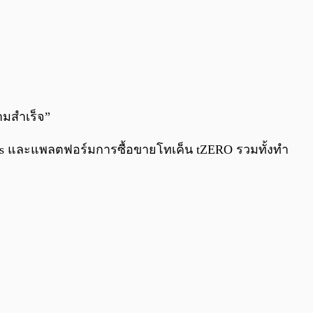
วามสำเร็จ”
es และแพลตฟอร์มการซื้อขายโทเค็น tZERO รวมทั้งทำ