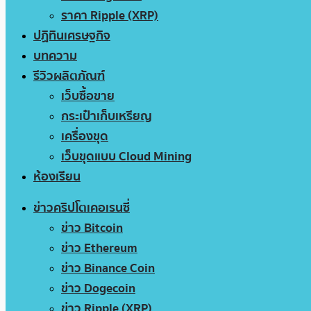
ราคา Ripple (XRP)
ปฏิทินเศรษฐกิจ
บทความ
รีวิวผลิตภัณฑ์
เว็บซื้อขาย
กระเป๋าเก็บเหรียญ
เครื่องขุด
เว็บขุดแบบ Cloud Mining
ห้องเรียน
ข่าวคริปโตเคอเรนซี่
ข่าว Bitcoin
ข่าว Ethereum
ข่าว Binance Coin
ข่าว Dogecoin
ข่าว Ripple (XRP)