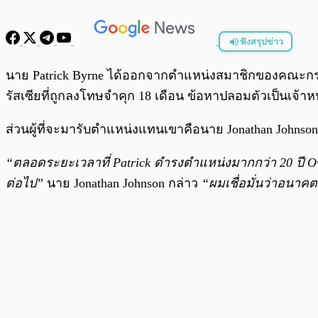
ฟังสรุปข่าว
พร้อมเล่น
นาย
Patrick Byrne ได้ออกจากตำแหน่งสมาชิกของคณะกรร
รัสเซียที่ถูกลงโทษจำคุก 18 เดือน ข้อหาปลอมตัวเป็นเจ้าห
ส่วนผู้ที่จะมารับตำแหน่งแทนเขาคือนาย
Jonathan Johns
“ตลอดระยะเวลาที่ Patrick ดำรงตำแหน่งมากกว่า 20 ปี Ove
ต่อไป”
นาย Jonathan Johnson กล่าว
“ผมเชื่อมั่นว่าอนาค