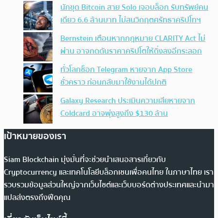
นักขุด Bitcoin สาย Solo เจอบล็อก รับทรัพย์คน
เดียว 6.6 ล้านบาท ไม่สนวิกฤตศรัทธาคริปโทฯ
Bernstein เตือนหากกฎหมาย CLARITY Act ไม่
ผ่าน อาจกดดันราคาคริปโตให้ดิ่งลงอีกระลอก
ทั่วโลกช็อก Telegram หายจาก App Store
ชั่วคราว ก่อนกลับมาใช้งานได้ปกติ
Galaxy Research ประเมินความเสียหายจาก
Coldcard อาจพุ่งสูงถึง $130 ล้าน
เป้าหมายของเรา
Siam Blockchain มุ่งมั่นที่จะช่วยนำเสนอสารเกี่ยวกับ
Cryptocurrency และเทคโนโลยีบล็อกเชนเพื่อคนไทย ในภาษาไทย เรา
รวบรวมข้อมูลส่วนใหญ่จากเว็บไซต์และเว็บบอร์ดต่างประเทศและนำมา
แปลส่งตรงถึงฟีดคุณ