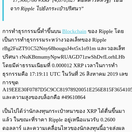
“
17,908,786 #XRP [4,870,627 ดอลลาร์สหรัฐ] โอน
จาก Ripple ไปยังกระเป๋าปริศนา”
การทำธุรกรรมนี้ทำขึ้นบน
Blockchain
ของ Ripple โดย
เป็นการทำธุรกรรมระหว่างวอลเล็ทของ Ripple
rBg2FuZT91C52Nny68houguJ4vt5x1o91m และวอลเล็ท
ปริศนา rNuKBtmumyNpwRUAGD71zwShDvfLorhLHb
โดยมีค่าธรรมเนียมที่ 0.000012 XRP เวลาในการทำ
ธุรกรรมคือ 17:19:11 UTC ในวันที่ 26 สิงหาคม 2019 เลข
การขุด
A19EEE30F0787D5C9CC81978920051E256E815F36541
และความสูงของบล็อกคือ #49610864
เป็นไปได้ว่านักลงทุนกระเป๋าหนาของ XRP ได้ตื่นขึ้นมา
แล้ว ในขณะที่ราคา Ripple อยู่เหนือแนวรับ 0.2600
ดอลลาร์ และความเคลื่อนไหวของนักลงทุนนี้อาจส่งผล