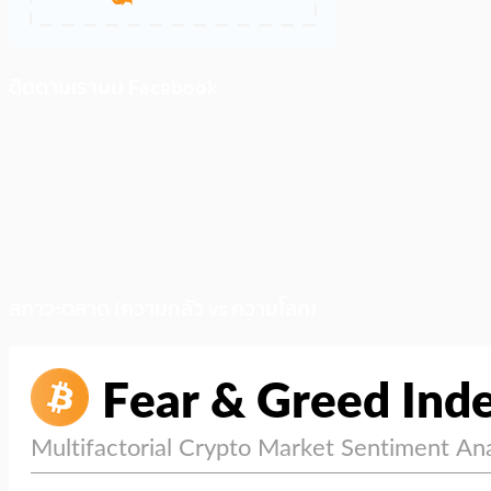
ติดตามเราบน Facebook
สภาวะตลาด (ความกลัว vs ความโลภ)