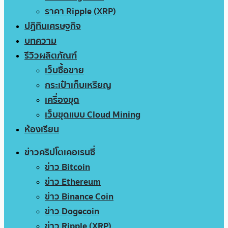
ราคา Ripple (XRP)
ปฏิทินเศรษฐกิจ
บทความ
รีวิวผลิตภัณฑ์
เว็บซื้อขาย
กระเป๋าเก็บเหรียญ
เครื่องขุด
เว็บขุดแบบ Cloud Mining
ห้องเรียน
ข่าวคริปโตเคอเรนซี่
ข่าว Bitcoin
ข่าว Ethereum
ข่าว Binance Coin
ข่าว Dogecoin
ข่าว Ripple (XRP)