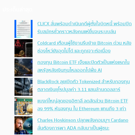
ประเด็นล่าสุด
CLICX ลั่นพร้อมดำเนินคดีผู้ตั้งใจบิดหนี้ พร้อมปิด
รับสมัครชั่วคราวหลังคนแห่ยื่นจนระบบล้น
Coldcard เตือนผู้ใช้งานรีบย้าย Bitcoin ด่วน หลัง
ช่องโหว่ยังอุดไม่ได้ และถูกเจาะต่อเนื่อง
กองทุน Bitcoin ETF เจ๊งและปิดตัวเป็นแห่งแรกใน
สหรัฐหลังเงินทุนไหลออกไปฝั่ง AI
BlackRock ลุยเปิดตัว Tokenized สำหรับกองทุน
ตลาดเงินยุโรปมูลค่า 3.11 แสนล้านดอลลาร์
แบงก์ใหญ่สุดของอิตาลี ลดสัดส่วน Bitcoin ETF
ลง 99% หันลงทุน ใน Ethereum แทนถึง 3 เท่า
Charles Hoskinson ปลุกพลังคอมมูฯ Cardano
ลั่นต้องการพา ADA กลับมาเป็นผู้ชนะ