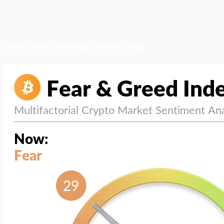
สภาวะตลาด (ความกลัว vs ความโลภ)