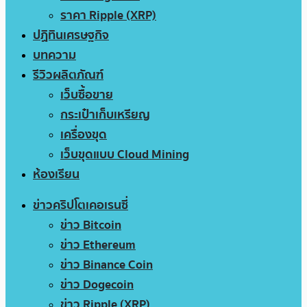
ราคา Ripple (XRP)
ปฏิทินเศรษฐกิจ
บทความ
รีวิวผลิตภัณฑ์
เว็บซื้อขาย
กระเป๋าเก็บเหรียญ
เครื่องขุด
เว็บขุดแบบ Cloud Mining
ห้องเรียน
ข่าวคริปโตเคอเรนซี่
ข่าว Bitcoin
ข่าว Ethereum
ข่าว Binance Coin
ข่าว Dogecoin
ข่าว Ripple (XRP)