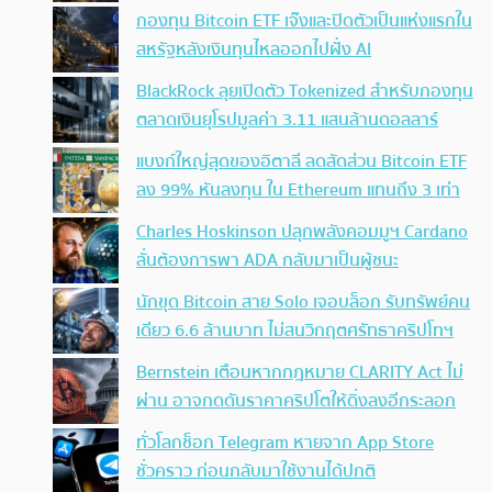
กองทุน Bitcoin ETF เจ๊งและปิดตัวเป็นแห่งแรกใน
สหรัฐหลังเงินทุนไหลออกไปฝั่ง AI
BlackRock ลุยเปิดตัว Tokenized สำหรับกองทุน
ตลาดเงินยุโรปมูลค่า 3.11 แสนล้านดอลลาร์
แบงก์ใหญ่สุดของอิตาลี ลดสัดส่วน Bitcoin ETF
ลง 99% หันลงทุน ใน Ethereum แทนถึง 3 เท่า
Charles Hoskinson ปลุกพลังคอมมูฯ Cardano
ลั่นต้องการพา ADA กลับมาเป็นผู้ชนะ
นักขุด Bitcoin สาย Solo เจอบล็อก รับทรัพย์คน
เดียว 6.6 ล้านบาท ไม่สนวิกฤตศรัทธาคริปโทฯ
Bernstein เตือนหากกฎหมาย CLARITY Act ไม่
ผ่าน อาจกดดันราคาคริปโตให้ดิ่งลงอีกระลอก
ทั่วโลกช็อก Telegram หายจาก App Store
ชั่วคราว ก่อนกลับมาใช้งานได้ปกติ