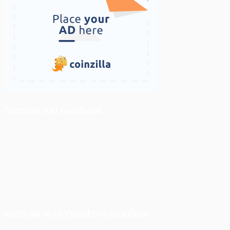
ติดตามเราบน Facebook
สภาวะตลาด (ความกลัว vs ความโลภ)