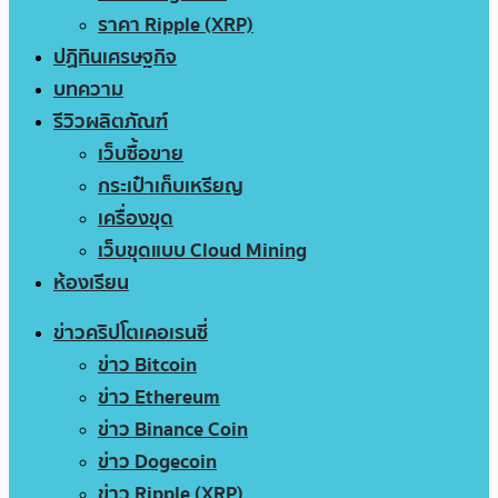
ราคา Ripple (XRP)
ปฏิทินเศรษฐกิจ
บทความ
รีวิวผลิตภัณฑ์
เว็บซื้อขาย
กระเป๋าเก็บเหรียญ
เครื่องขุด
เว็บขุดแบบ Cloud Mining
ห้องเรียน
ข่าวคริปโตเคอเรนซี่
ข่าว Bitcoin
ข่าว Ethereum
ข่าว Binance Coin
ข่าว Dogecoin
ข่าว Ripple (XRP)