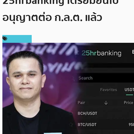
25hrbanking เตรียมยื่นใบ
อนุญาตต่อ ก.ล.ต. แล้ว
สปอนเซอร์