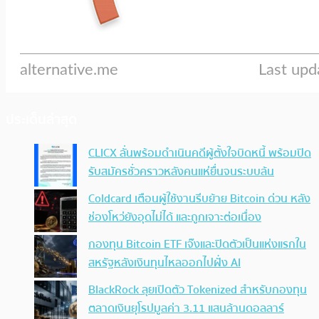
ประเด็นล่าสุด
CLICX ลั่นพร้อมดำเนินคดีผู้ตั้งใจบิดหนี้ พร้อมปิด
รับสมัครชั่วคราวหลังคนแห่ยื่นจนระบบล้น
Coldcard เตือนผู้ใช้งานรีบย้าย Bitcoin ด่วน หลัง
ช่องโหว่ยังอุดไม่ได้ และถูกเจาะต่อเนื่อง
กองทุน Bitcoin ETF เจ๊งและปิดตัวเป็นแห่งแรกใน
สหรัฐหลังเงินทุนไหลออกไปฝั่ง AI
BlackRock ลุยเปิดตัว Tokenized สำหรับกองทุน
ตลาดเงินยุโรปมูลค่า 3.11 แสนล้านดอลลาร์