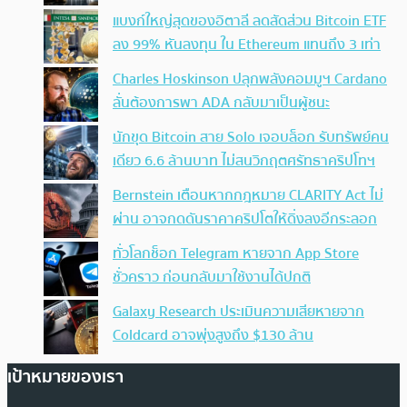
แบงก์ใหญ่สุดของอิตาลี ลดสัดส่วน Bitcoin ETF
ลง 99% หันลงทุน ใน Ethereum แทนถึง 3 เท่า
Charles Hoskinson ปลุกพลังคอมมูฯ Cardano
ลั่นต้องการพา ADA กลับมาเป็นผู้ชนะ
นักขุด Bitcoin สาย Solo เจอบล็อก รับทรัพย์คน
เดียว 6.6 ล้านบาท ไม่สนวิกฤตศรัทธาคริปโทฯ
Bernstein เตือนหากกฎหมาย CLARITY Act ไม่
ผ่าน อาจกดดันราคาคริปโตให้ดิ่งลงอีกระลอก
ทั่วโลกช็อก Telegram หายจาก App Store
ชั่วคราว ก่อนกลับมาใช้งานได้ปกติ
Galaxy Research ประเมินความเสียหายจาก
Coldcard อาจพุ่งสูงถึง $130 ล้าน
เป้าหมายของเรา