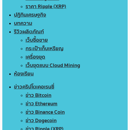
ราคา Ripple (XRP)
ปฏิทินเศรษฐกิจ
บทความ
รีวิวผลิตภัณฑ์
เว็บซื้อขาย
กระเป๋าเก็บเหรียญ
เครื่องขุด
เว็บขุดแบบ Cloud Mining
ห้องเรียน
ข่าวคริปโตเคอเรนซี่
ข่าว Bitcoin
ข่าว Ethereum
ข่าว Binance Coin
ข่าว Dogecoin
ข่าว Ripple (XRP)