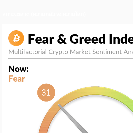
สภาวะตลาด (ความกลัว vs ความโลภ)