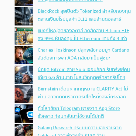
BlackRock ลุยเปิดตัว Tokenized สำหรับกองทุน
ตลาดเงินยุโรปมูลค่า 3.11 แสนล้านดอลลาร์
แบงก์ใหญ่สุดของอิตาลี ลดสัดส่วน Bitcoin ETF
ลง 99% หันลงทุน ใน Ethereum แทนถึง 3 เท่า
Charles Hoskinson ปลุกพลังคอมมูฯ Cardano
ลั่นต้องการพา ADA กลับมาเป็นผู้ชนะ
นักขุด Bitcoin สาย Solo เจอบล็อก รับทรัพย์คน
เดียว 6.6 ล้านบาท ไม่สนวิกฤตศรัทธาคริปโทฯ
Bernstein เตือนหากกฎหมาย CLARITY Act ไม่
ผ่าน อาจกดดันราคาคริปโตให้ดิ่งลงอีกระลอก
ทั่วโลกช็อก Telegram หายจาก App Store
ชั่วคราว ก่อนกลับมาใช้งานได้ปกติ
Galaxy Research ประเมินความเสียหายจาก
Coldcard อาจพุ่งสูงถึง $130 ล้าน