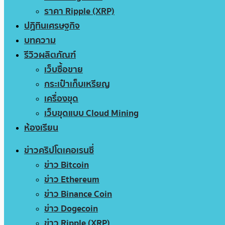
ราคา Ripple (XRP)
ปฏิทินเศรษฐกิจ
บทความ
รีวิวผลิตภัณฑ์
เว็บซื้อขาย
กระเป๋าเก็บเหรียญ
เครื่องขุด
เว็บขุดแบบ Cloud Mining
ห้องเรียน
ข่าวคริปโตเคอเรนซี่
ข่าว Bitcoin
ข่าว Ethereum
ข่าว Binance Coin
ข่าว Dogecoin
ข่าว Ripple (XRP)