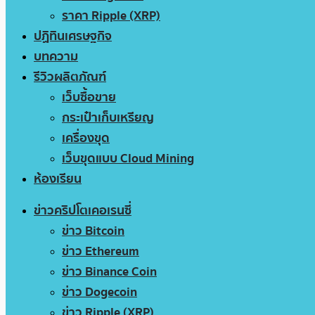
ราคา Ripple (XRP)
ปฏิทินเศรษฐกิจ
บทความ
รีวิวผลิตภัณฑ์
เว็บซื้อขาย
กระเป๋าเก็บเหรียญ
เครื่องขุด
เว็บขุดแบบ Cloud Mining
ห้องเรียน
ข่าวคริปโตเคอเรนซี่
ข่าว Bitcoin
ข่าว Ethereum
ข่าว Binance Coin
ข่าว Dogecoin
ข่าว Ripple (XRP)