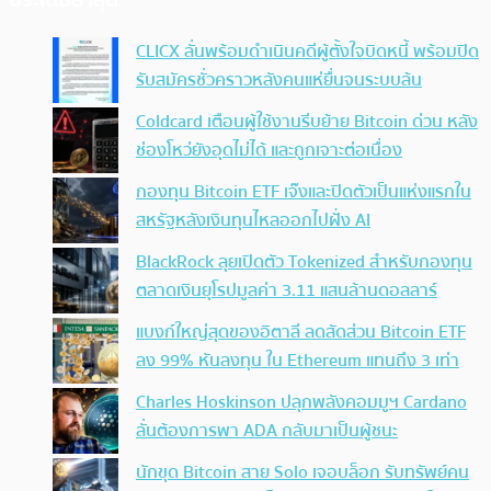
ประเด็นล่าสุด
CLICX ลั่นพร้อมดำเนินคดีผู้ตั้งใจบิดหนี้ พร้อมปิด
รับสมัครชั่วคราวหลังคนแห่ยื่นจนระบบล้น
Coldcard เตือนผู้ใช้งานรีบย้าย Bitcoin ด่วน หลัง
ช่องโหว่ยังอุดไม่ได้ และถูกเจาะต่อเนื่อง
กองทุน Bitcoin ETF เจ๊งและปิดตัวเป็นแห่งแรกใน
สหรัฐหลังเงินทุนไหลออกไปฝั่ง AI
BlackRock ลุยเปิดตัว Tokenized สำหรับกองทุน
ตลาดเงินยุโรปมูลค่า 3.11 แสนล้านดอลลาร์
แบงก์ใหญ่สุดของอิตาลี ลดสัดส่วน Bitcoin ETF
ลง 99% หันลงทุน ใน Ethereum แทนถึง 3 เท่า
Charles Hoskinson ปลุกพลังคอมมูฯ Cardano
ลั่นต้องการพา ADA กลับมาเป็นผู้ชนะ
นักขุด Bitcoin สาย Solo เจอบล็อก รับทรัพย์คน