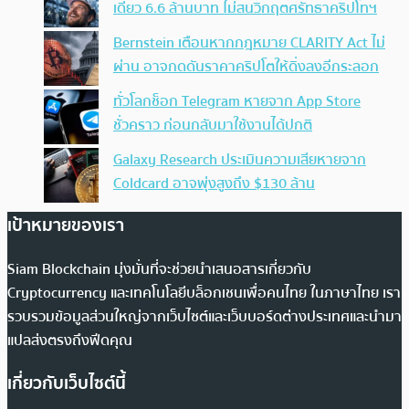
เดียว 6.6 ล้านบาท ไม่สนวิกฤตศรัทธาคริปโทฯ
Bernstein เตือนหากกฎหมาย CLARITY Act ไม่
ผ่าน อาจกดดันราคาคริปโตให้ดิ่งลงอีกระลอก
ทั่วโลกช็อก Telegram หายจาก App Store
ชั่วคราว ก่อนกลับมาใช้งานได้ปกติ
Galaxy Research ประเมินความเสียหายจาก
Coldcard อาจพุ่งสูงถึง $130 ล้าน
เป้าหมายของเรา
Siam Blockchain มุ่งมั่นที่จะช่วยนำเสนอสารเกี่ยวกับ
Cryptocurrency และเทคโนโลยีบล็อกเชนเพื่อคนไทย ในภาษาไทย เรา
รวบรวมข้อมูลส่วนใหญ่จากเว็บไซต์และเว็บบอร์ดต่างประเทศและนำมา
แปลส่งตรงถึงฟีดคุณ
เกี่ยวกับเว็บไซต์นี้