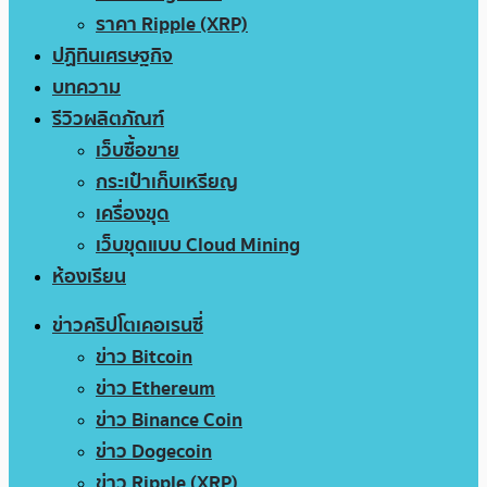
ราคา Ripple (XRP)
ปฏิทินเศรษฐกิจ
บทความ
รีวิวผลิตภัณฑ์
เว็บซื้อขาย
กระเป๋าเก็บเหรียญ
เครื่องขุด
เว็บขุดแบบ Cloud Mining
ห้องเรียน
ข่าวคริปโตเคอเรนซี่
ข่าว Bitcoin
ข่าว Ethereum
ข่าว Binance Coin
ข่าว Dogecoin
ข่าว Ripple (XRP)