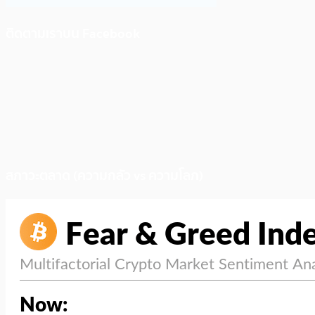
ติดตามเราบน Facebook
สภาวะตลาด (ความกลัว vs ความโลภ)