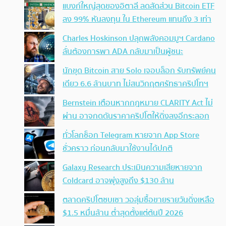
แบงก์ใหญ่สุดของอิตาลี ลดสัดส่วน Bitcoin ETF
ลง 99% หันลงทุน ใน Ethereum แทนถึง 3 เท่า
Charles Hoskinson ปลุกพลังคอมมูฯ Cardano
ลั่นต้องการพา ADA กลับมาเป็นผู้ชนะ
นักขุด Bitcoin สาย Solo เจอบล็อก รับทรัพย์คน
เดียว 6.6 ล้านบาท ไม่สนวิกฤตศรัทธาคริปโทฯ
Bernstein เตือนหากกฎหมาย CLARITY Act ไม่
ผ่าน อาจกดดันราคาคริปโตให้ดิ่งลงอีกระลอก
ทั่วโลกช็อก Telegram หายจาก App Store
ชั่วคราว ก่อนกลับมาใช้งานได้ปกติ
Galaxy Research ประเมินความเสียหายจาก
Coldcard อาจพุ่งสูงถึง $130 ล้าน
ตลาดคริปโตซบเซา วอลุ่มซื้อขายรายวันดิ่งเหลือ
$1.5 หมื่นล้าน ต่ำสุดตั้งแต่ต้นปี 2026