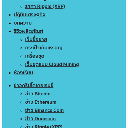
ราคา Ripple (XRP)
ปฏิทินเศรษฐกิจ
บทความ
รีวิวผลิตภัณฑ์
เว็บซื้อขาย
กระเป๋าเก็บเหรียญ
เครื่องขุด
เว็บขุดแบบ Cloud Mining
ห้องเรียน
ข่าวคริปโตเคอเรนซี่
ข่าว Bitcoin
ข่าว Ethereum
ข่าว Binance Coin
ข่าว Dogecoin
ข่าว Ripple (XRP)