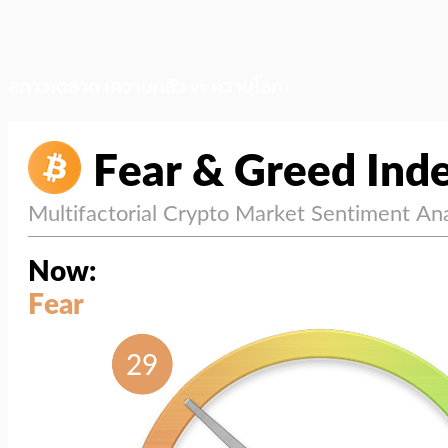
สภาวะตลาด (ความกลัว vs ความโลภ)