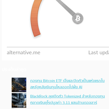
ประเด็นล่าสุด
กองทุน Bitcoin ETF เจ๊งและปิดตัวเป็นแห่งแรกใน
สหรัฐหลังเงินทุนไหลออกไปฝั่ง AI
BlackRock ลุยเปิดตัว Tokenized สำหรับกองทุน
ตลาดเงินยุโรปมูลค่า 3.11 แสนล้านดอลลาร์