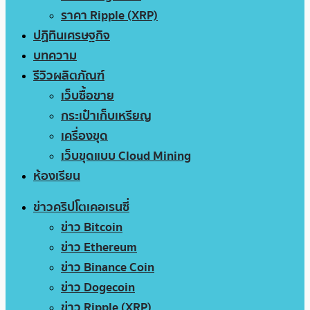
ราคา Ripple (XRP)
ปฏิทินเศรษฐกิจ
บทความ
รีวิวผลิตภัณฑ์
เว็บซื้อขาย
กระเป๋าเก็บเหรียญ
เครื่องขุด
เว็บขุดแบบ Cloud Mining
ห้องเรียน
ข่าวคริปโตเคอเรนซี่
ข่าว Bitcoin
ข่าว Ethereum
ข่าว Binance Coin
ข่าว Dogecoin
ข่าว Ripple (XRP)