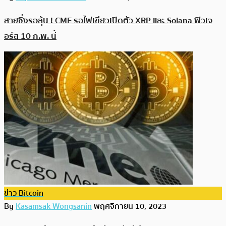
สายซิ่งรอลุ้น ! CME รอไฟเขียวเปิดตัว XRP และ Solana ฟิวเจ
อร์ส 10 ก.พ. นี้
ข่าว Bitcoin
By
Kasamsak Wongsanin
พฤศจิกายน 10, 2023