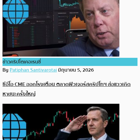
ข่าวคริปโตเคอเรนซี่
By
Patiphan Santivarotai
มิถุนายน 5, 2026
ซีอีโอ CME ออกโรงเตือน ตลาดฟิวเจอร์สคริปโทฯ ส่อแววเกิด
หายนะครั้งใหญ่