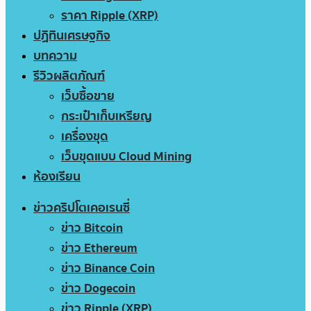
ราคา Ripple (XRP)
ปฏิทินเศรษฐกิจ
บทความ
รีวิวผลิตภัณฑ์
เว็บซื้อขาย
กระเป๋าเก็บเหรียญ
เครื่องขุด
เว็บขุดแบบ Cloud Mining
ห้องเรียน
ข่าวคริปโตเคอเรนซี่
ข่าว Bitcoin
ข่าว Ethereum
ข่าว Binance Coin
ข่าว Dogecoin
ข่าว Ripple (XRP)