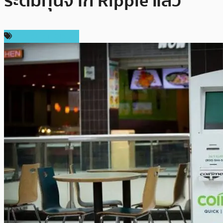
ระดมทุนจาก Ripple แล้ว
ข่าวคริปโตเคอเรนซี่