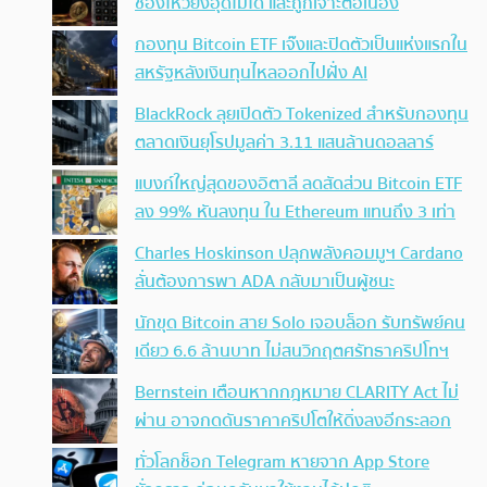
ช่องโหว่ยังอุดไม่ได้ และถูกเจาะต่อเนื่อง
กองทุน Bitcoin ETF เจ๊งและปิดตัวเป็นแห่งแรกใน
สหรัฐหลังเงินทุนไหลออกไปฝั่ง AI
BlackRock ลุยเปิดตัว Tokenized สำหรับกองทุน
ตลาดเงินยุโรปมูลค่า 3.11 แสนล้านดอลลาร์
แบงก์ใหญ่สุดของอิตาลี ลดสัดส่วน Bitcoin ETF
ลง 99% หันลงทุน ใน Ethereum แทนถึง 3 เท่า
Charles Hoskinson ปลุกพลังคอมมูฯ Cardano
ลั่นต้องการพา ADA กลับมาเป็นผู้ชนะ
นักขุด Bitcoin สาย Solo เจอบล็อก รับทรัพย์คน
เดียว 6.6 ล้านบาท ไม่สนวิกฤตศรัทธาคริปโทฯ
Bernstein เตือนหากกฎหมาย CLARITY Act ไม่
ผ่าน อาจกดดันราคาคริปโตให้ดิ่งลงอีกระลอก
ทั่วโลกช็อก Telegram หายจาก App Store