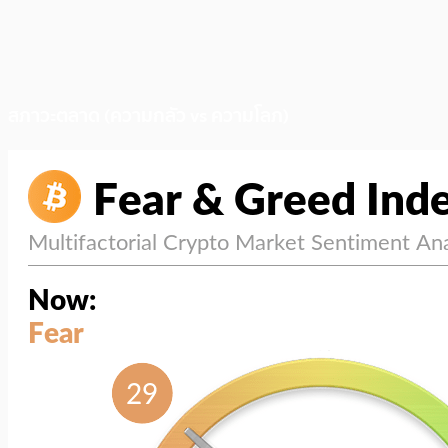
สภาวะตลาด (ความกลัว vs ความโลภ)