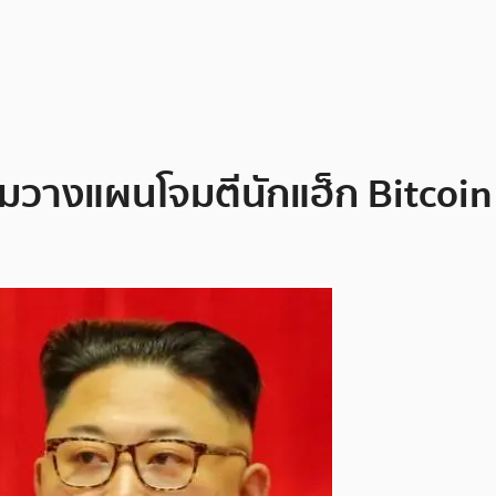
มวางแผนโจมตีนักแฮ็ก Bitcoin