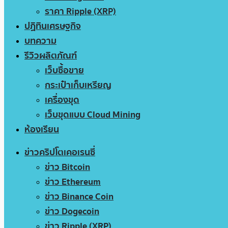
ราคา Ripple (XRP)
ปฏิทินเศรษฐกิจ
บทความ
รีวิวผลิตภัณฑ์
เว็บซื้อขาย
กระเป๋าเก็บเหรียญ
เครื่องขุด
เว็บขุดแบบ Cloud Mining
ห้องเรียน
ข่าวคริปโตเคอเรนซี่
ข่าว Bitcoin
ข่าว Ethereum
ข่าว Binance Coin
ข่าว Dogecoin
ข่าว Ripple (XRP)