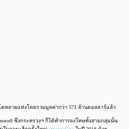
0:00
/
0:00
ิปโตหลายแห่งโดยรวมมูลค่ากว่า 571 ล้านดอลลาร์แล้ว
enoroff ซึ่งกระทรวงฯ ก็ได้ทำการลงโทษทั้งสามกลุ่มนั้น