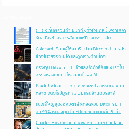
ประเด็นล่าสุด
CLICX ลั่นพร้อมดำเนินคดีผู้ตั้งใจบิดหนี้ พร้อมปิด
รับสมัครชั่วคราวหลังคนแห่ยื่นจนระบบล้น
Coldcard เตือนผู้ใช้งานรีบย้าย Bitcoin ด่วน หลัง
ช่องโหว่ยังอุดไม่ได้ และถูกเจาะต่อเนื่อง
กองทุน Bitcoin ETF เจ๊งและปิดตัวเป็นแห่งแรกใน
สหรัฐหลังเงินทุนไหลออกไปฝั่ง AI
BlackRock ลุยเปิดตัว Tokenized สำหรับกองทุน
ตลาดเงินยุโรปมูลค่า 3.11 แสนล้านดอลลาร์
แบงก์ใหญ่สุดของอิตาลี ลดสัดส่วน Bitcoin ETF
ลง 99% หันลงทุน ใน Ethereum แทนถึง 3 เท่า
Charles Hoskinson ปลุกพลังคอมมูฯ Cardano