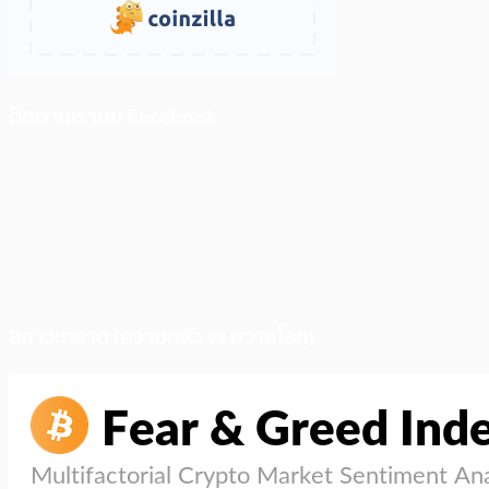
ติดตามเราบน Facebook
สภาวะตลาด (ความกลัว vs ความโลภ)