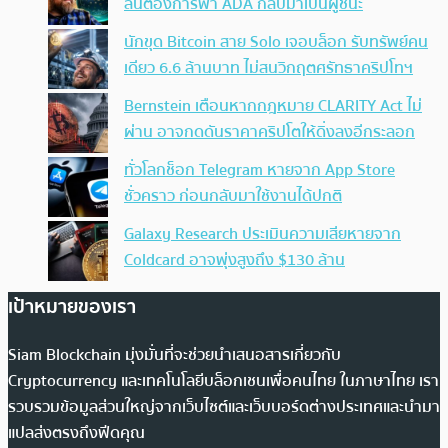
ลั่นต้องการพา ADA กลับมาเป็นผู้ชนะ
นักขุด Bitcoin สาย Solo เจอบล็อก รับทรัพย์คน
เดียว 6.6 ล้านบาท ไม่สนวิกฤตศรัทธาคริปโทฯ
Bernstein เตือนหากกฎหมาย CLARITY Act ไม่
ผ่าน อาจกดดันราคาคริปโตให้ดิ่งลงอีกระลอก
ทั่วโลกช็อก Telegram หายจาก App Store
ชั่วคราว ก่อนกลับมาใช้งานได้ปกติ
Galaxy Research ประเมินความเสียหายจาก
Coldcard อาจพุ่งสูงถึง $130 ล้าน
เป้าหมายของเรา
Siam Blockchain มุ่งมั่นที่จะช่วยนำเสนอสารเกี่ยวกับ
Cryptocurrency และเทคโนโลยีบล็อกเชนเพื่อคนไทย ในภาษาไทย เรา
รวบรวมข้อมูลส่วนใหญ่จากเว็บไซต์และเว็บบอร์ดต่างประเทศและนำมา
แปลส่งตรงถึงฟีดคุณ