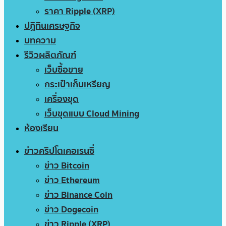
ราคา Ripple (XRP)
ปฏิทินเศรษฐกิจ
บทความ
รีวิวผลิตภัณฑ์
เว็บซื้อขาย
กระเป๋าเก็บเหรียญ
เครื่องขุด
เว็บขุดแบบ Cloud Mining
ห้องเรียน
ข่าวคริปโตเคอเรนซี่
ข่าว Bitcoin
ข่าว Ethereum
ข่าว Binance Coin
ข่าว Dogecoin
ข่าว Ripple (XRP)