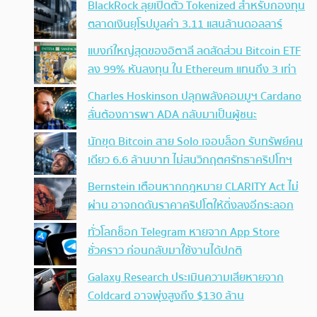
BlackRock ลุยเปิดตัว Tokenized สำหรับกองทุน
ตลาดเงินยุโรปมูลค่า 3.11 แสนล้านดอลลาร์
แบงก์ใหญ่สุดของอิตาลี ลดสัดส่วน Bitcoin ETF
ลง 99% หันลงทุน ใน Ethereum แทนถึง 3 เท่า
Charles Hoskinson ปลุกพลังคอมมูฯ Cardano
ลั่นต้องการพา ADA กลับมาเป็นผู้ชนะ
นักขุด Bitcoin สาย Solo เจอบล็อก รับทรัพย์คน
เดียว 6.6 ล้านบาท ไม่สนวิกฤตศรัทธาคริปโทฯ
Bernstein เตือนหากกฎหมาย CLARITY Act ไม่
ผ่าน อาจกดดันราคาคริปโตให้ดิ่งลงอีกระลอก
ทั่วโลกช็อก Telegram หายจาก App Store
ชั่วคราว ก่อนกลับมาใช้งานได้ปกติ
Galaxy Research ประเมินความเสียหายจาก
Coldcard อาจพุ่งสูงถึง $130 ล้าน