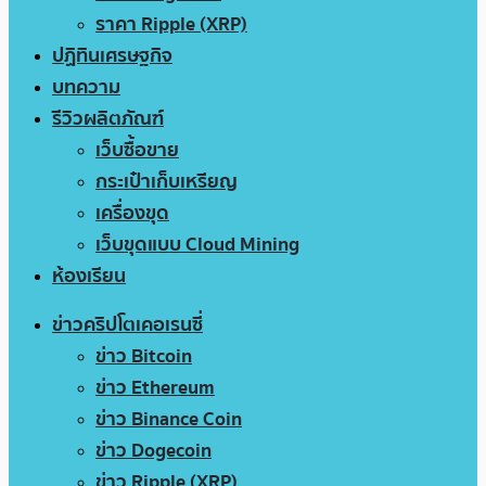
ราคา Ripple (XRP)
ปฏิทินเศรษฐกิจ
บทความ
รีวิวผลิตภัณฑ์
เว็บซื้อขาย
กระเป๋าเก็บเหรียญ
เครื่องขุด
เว็บขุดแบบ Cloud Mining
ห้องเรียน
ข่าวคริปโตเคอเรนซี่
ข่าว Bitcoin
ข่าว Ethereum
ข่าว Binance Coin
ข่าว Dogecoin
ข่าว Ripple (XRP)