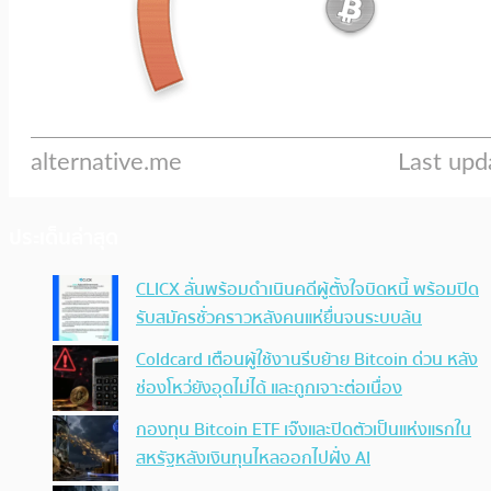
ประเด็นล่าสุด
CLICX ลั่นพร้อมดำเนินคดีผู้ตั้งใจบิดหนี้ พร้อมปิด
รับสมัครชั่วคราวหลังคนแห่ยื่นจนระบบล้น
Coldcard เตือนผู้ใช้งานรีบย้าย Bitcoin ด่วน หลัง
ช่องโหว่ยังอุดไม่ได้ และถูกเจาะต่อเนื่อง
กองทุน Bitcoin ETF เจ๊งและปิดตัวเป็นแห่งแรกใน
สหรัฐหลังเงินทุนไหลออกไปฝั่ง AI