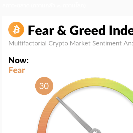
สภาวะตลาด (ความกลัว vs ความโลภ)