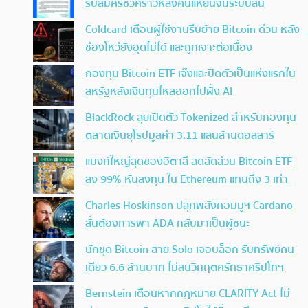
รับสมัครชั่วคราวหลังคนแห่ยื่นจนระบบล้น
Coldcard เตือนผู้ใช้งานรีบย้าย Bitcoin ด่วน หลัง
ช่องโหว่ยังอุดไม่ได้ และถูกเจาะต่อเนื่อง
กองทุน Bitcoin ETF เจ๊งและปิดตัวเป็นแห่งแรกใน
สหรัฐหลังเงินทุนไหลออกไปฝั่ง AI
BlackRock ลุยเปิดตัว Tokenized สำหรับกองทุน
ตลาดเงินยุโรปมูลค่า 3.11 แสนล้านดอลลาร์
แบงก์ใหญ่สุดของอิตาลี ลดสัดส่วน Bitcoin ETF
ลง 99% หันลงทุน ใน Ethereum แทนถึง 3 เท่า
Charles Hoskinson ปลุกพลังคอมมูฯ Cardano
ลั่นต้องการพา ADA กลับมาเป็นผู้ชนะ
นักขุด Bitcoin สาย Solo เจอบล็อก รับทรัพย์คน
เดียว 6.6 ล้านบาท ไม่สนวิกฤตศรัทธาคริปโทฯ
Bernstein เตือนหากกฎหมาย CLARITY Act ไม่