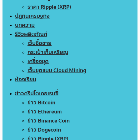
ราคา Ripple (XRP)
ปฏิทินเศรษฐกิจ
บทความ
รีวิวผลิตภัณฑ์
เว็บซื้อขาย
กระเป๋าเก็บเหรียญ
เครื่องขุด
เว็บขุดแบบ Cloud Mining
ห้องเรียน
ข่าวคริปโตเคอเรนซี่
ข่าว Bitcoin
ข่าว Ethereum
ข่าว Binance Coin
ข่าว Dogecoin
ข่าว Ripple (XRP)