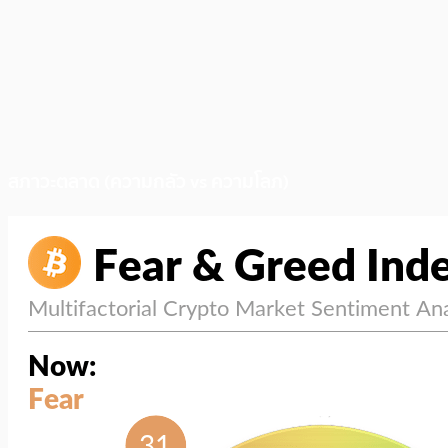
สภาวะตลาด (ความกลัว vs ความโลภ)