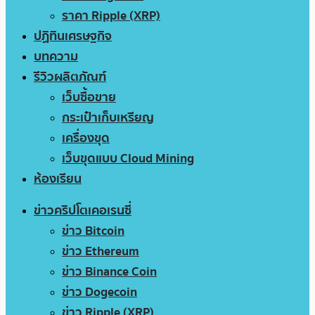
ราคา Ripple (XRP)
ปฏิทินเศรษฐกิจ
บทความ
รีวิวผลิตภัณฑ์
เว็บซื้อขาย
กระเป๋าเก็บเหรียญ
เครื่องขุด
เว็บขุดแบบ Cloud Mining
ห้องเรียน
ข่าวคริปโตเคอเรนซี่
ข่าว Bitcoin
ข่าว Ethereum
ข่าว Binance Coin
ข่าว Dogecoin
ข่าว Ripple (XRP)