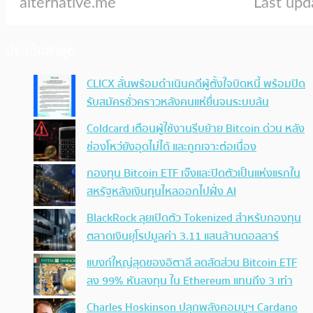
ประเด็นล่าสุด
CLICX ลั่นพร้อมดำเนินคดีผู้ตั้งใจบิดหนี้ พร้อมปิด
รับสมัครชั่วคราวหลังคนแห่ยื่นจนระบบล้น
Coldcard เตือนผู้ใช้งานรีบย้าย Bitcoin ด่วน หลัง
ช่องโหว่ยังอุดไม่ได้ และถูกเจาะต่อเนื่อง
กองทุน Bitcoin ETF เจ๊งและปิดตัวเป็นแห่งแรกใน
สหรัฐหลังเงินทุนไหลออกไปฝั่ง AI
BlackRock ลุยเปิดตัว Tokenized สำหรับกองทุน
ตลาดเงินยุโรปมูลค่า 3.11 แสนล้านดอลลาร์
แบงก์ใหญ่สุดของอิตาลี ลดสัดส่วน Bitcoin ETF
ลง 99% หันลงทุน ใน Ethereum แทนถึง 3 เท่า
Charles Hoskinson ปลุกพลังคอมมูฯ Cardano