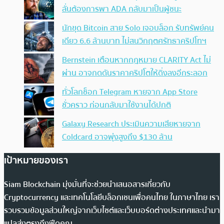
ลั่นต้องการพา ADA กลับมาเป็นผู้ชนะ
นักขุด Bitcoin สาย Solo เจอบล็อก รับทรัพย์คน
เดียว 6.6 ล้านบาท ไม่สนวิกฤตศรัทธาคริปโทฯ
Bernstein เตือนหากกฎหมาย CLARITY Act ไม่
ผ่าน อาจกดดันราคาคริปโตให้ดิ่งลงอีกระลอก
ทั่วโลกช็อก Telegram หายจาก App Store
ชั่วคราว ก่อนกลับมาใช้งานได้ปกติ
Galaxy Research ประเมินความเสียหายจาก
Coldcard อาจพุ่งสูงถึง $130 ล้าน
เป้าหมายของเรา
Siam Blockchain มุ่งมั่นที่จะช่วยนำเสนอสารเกี่ยวกับ
Cryptocurrency และเทคโนโลยีบล็อกเชนเพื่อคนไทย ในภาษาไทย เรา
รวบรวมข้อมูลส่วนใหญ่จากเว็บไซต์และเว็บบอร์ดต่างประเทศและนำมา
แปลส่งตรงถึงฟีดคุณ