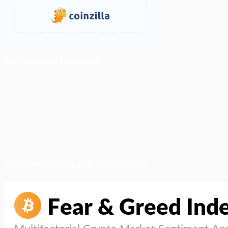
ติดตามเราบน Facebook
สภาวะตลาด (ความกลัว vs ความโลภ)