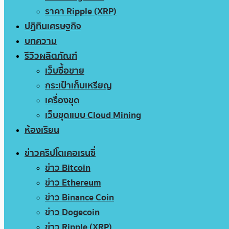
ราคา Ripple (XRP)
ปฏิทินเศรษฐกิจ
บทความ
รีวิวผลิตภัณฑ์
เว็บซื้อขาย
กระเป๋าเก็บเหรียญ
เครื่องขุด
เว็บขุดแบบ Cloud Mining
ห้องเรียน
ข่าวคริปโตเคอเรนซี่
ข่าว Bitcoin
ข่าว Ethereum
ข่าว Binance Coin
ข่าว Dogecoin
ข่าว Ripple (XRP)