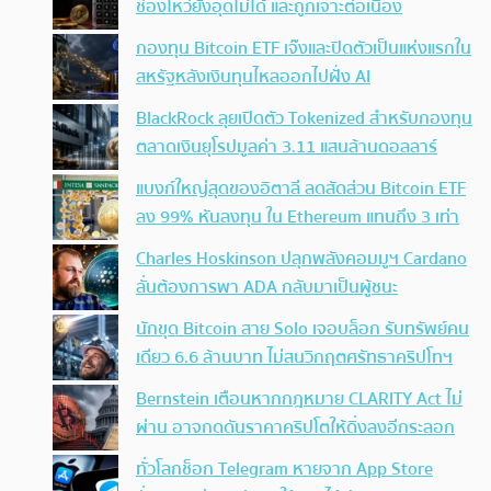
ช่องโหว่ยังอุดไม่ได้ และถูกเจาะต่อเนื่อง
กองทุน Bitcoin ETF เจ๊งและปิดตัวเป็นแห่งแรกใน
สหรัฐหลังเงินทุนไหลออกไปฝั่ง AI
BlackRock ลุยเปิดตัว Tokenized สำหรับกองทุน
ตลาดเงินยุโรปมูลค่า 3.11 แสนล้านดอลลาร์
แบงก์ใหญ่สุดของอิตาลี ลดสัดส่วน Bitcoin ETF
ลง 99% หันลงทุน ใน Ethereum แทนถึง 3 เท่า
Charles Hoskinson ปลุกพลังคอมมูฯ Cardano
ลั่นต้องการพา ADA กลับมาเป็นผู้ชนะ
นักขุด Bitcoin สาย Solo เจอบล็อก รับทรัพย์คน
เดียว 6.6 ล้านบาท ไม่สนวิกฤตศรัทธาคริปโทฯ
Bernstein เตือนหากกฎหมาย CLARITY Act ไม่
ผ่าน อาจกดดันราคาคริปโตให้ดิ่งลงอีกระลอก
ทั่วโลกช็อก Telegram หายจาก App Store