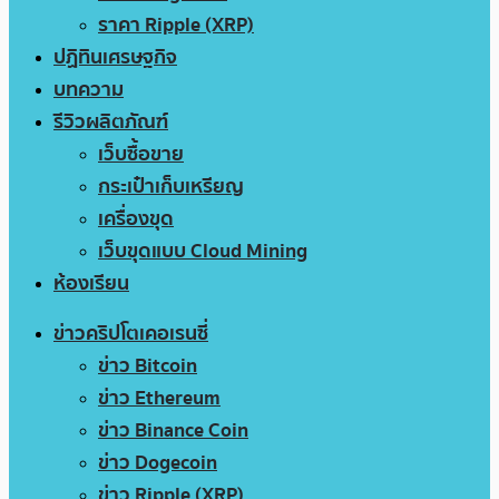
ราคา Ripple (XRP)
ปฏิทินเศรษฐกิจ
บทความ
รีวิวผลิตภัณฑ์
เว็บซื้อขาย
กระเป๋าเก็บเหรียญ
เครื่องขุด
เว็บขุดแบบ Cloud Mining
ห้องเรียน
ข่าวคริปโตเคอเรนซี่
ข่าว Bitcoin
ข่าว Ethereum
ข่าว Binance Coin
ข่าว Dogecoin
ข่าว Ripple (XRP)