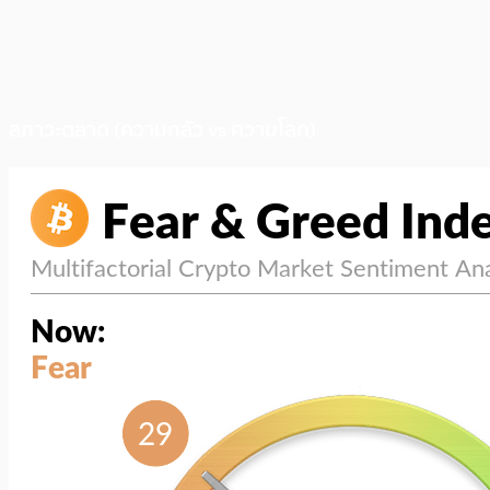
สภาวะตลาด (ความกลัว vs ความโลภ)