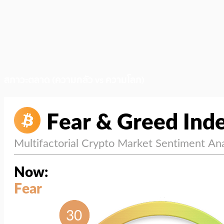
สภาวะตลาด (ความกลัว vs ความโลภ)