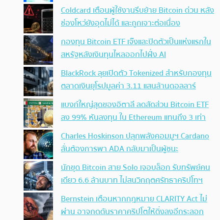
Coldcard เตือนผู้ใช้งานรีบย้าย Bitcoin ด่วน หลัง
ช่องโหว่ยังอุดไม่ได้ และถูกเจาะต่อเนื่อง
กองทุน Bitcoin ETF เจ๊งและปิดตัวเป็นแห่งแรกใน
สหรัฐหลังเงินทุนไหลออกไปฝั่ง AI
BlackRock ลุยเปิดตัว Tokenized สำหรับกองทุน
ตลาดเงินยุโรปมูลค่า 3.11 แสนล้านดอลลาร์
แบงก์ใหญ่สุดของอิตาลี ลดสัดส่วน Bitcoin ETF
ลง 99% หันลงทุน ใน Ethereum แทนถึง 3 เท่า
Charles Hoskinson ปลุกพลังคอมมูฯ Cardano
ลั่นต้องการพา ADA กลับมาเป็นผู้ชนะ
นักขุด Bitcoin สาย Solo เจอบล็อก รับทรัพย์คน
เดียว 6.6 ล้านบาท ไม่สนวิกฤตศรัทธาคริปโทฯ
Bernstein เตือนหากกฎหมาย CLARITY Act ไม่
ผ่าน อาจกดดันราคาคริปโตให้ดิ่งลงอีกระลอก