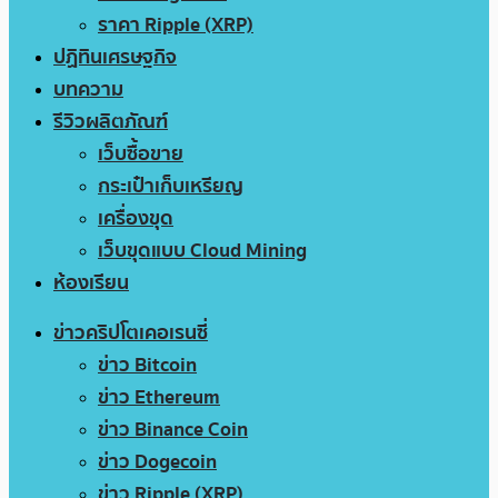
ราคา Ripple (XRP)
ปฏิทินเศรษฐกิจ
บทความ
รีวิวผลิตภัณฑ์
เว็บซื้อขาย
กระเป๋าเก็บเหรียญ
เครื่องขุด
เว็บขุดแบบ Cloud Mining
ห้องเรียน
ข่าวคริปโตเคอเรนซี่
ข่าว Bitcoin
ข่าว Ethereum
ข่าว Binance Coin
ข่าว Dogecoin
ข่าว Ripple (XRP)