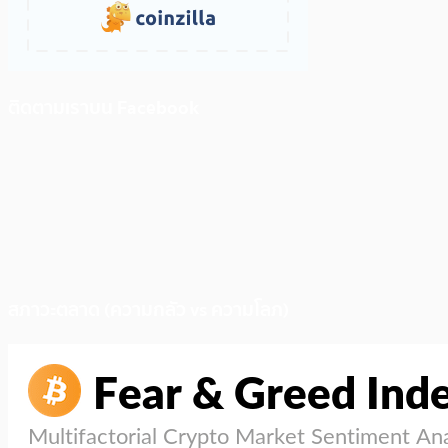
ติดตามเราบน Facebook
สภาวะตลาด (ความกลัว vs ความโลภ)