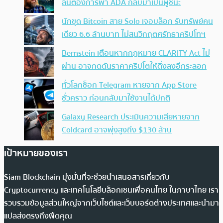
ลั่นต้องการพา ADA กลับมาเป็นผู้ชนะ
นักขุด Bitcoin สาย Solo เจอบล็อก รับทรัพย์คน
เดียว 6.6 ล้านบาท ไม่สนวิกฤตศรัทธาคริปโทฯ
Bernstein เตือนหากกฎหมาย CLARITY Act ไม่
ผ่าน อาจกดดันราคาคริปโตให้ดิ่งลงอีกระลอก
ทั่วโลกช็อก Telegram หายจาก App Store
ชั่วคราว ก่อนกลับมาใช้งานได้ปกติ
Galaxy Research ประเมินความเสียหายจาก
Coldcard อาจพุ่งสูงถึง $130 ล้าน
เป้าหมายของเรา
Siam Blockchain มุ่งมั่นที่จะช่วยนำเสนอสารเกี่ยวกับ
Cryptocurrency และเทคโนโลยีบล็อกเชนเพื่อคนไทย ในภาษาไทย เรา
รวบรวมข้อมูลส่วนใหญ่จากเว็บไซต์และเว็บบอร์ดต่างประเทศและนำมา
แปลส่งตรงถึงฟีดคุณ