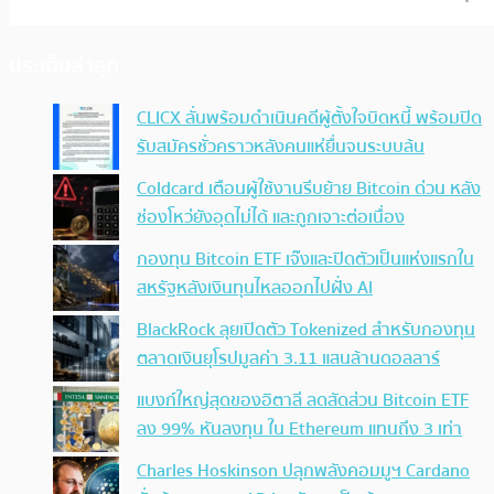
ประเด็นล่าสุด
CLICX ลั่นพร้อมดำเนินคดีผู้ตั้งใจบิดหนี้ พร้อมปิด
รับสมัครชั่วคราวหลังคนแห่ยื่นจนระบบล้น
Coldcard เตือนผู้ใช้งานรีบย้าย Bitcoin ด่วน หลัง
ช่องโหว่ยังอุดไม่ได้ และถูกเจาะต่อเนื่อง
กองทุน Bitcoin ETF เจ๊งและปิดตัวเป็นแห่งแรกใน
สหรัฐหลังเงินทุนไหลออกไปฝั่ง AI
BlackRock ลุยเปิดตัว Tokenized สำหรับกองทุน
ตลาดเงินยุโรปมูลค่า 3.11 แสนล้านดอลลาร์
แบงก์ใหญ่สุดของอิตาลี ลดสัดส่วน Bitcoin ETF
ลง 99% หันลงทุน ใน Ethereum แทนถึง 3 เท่า
Charles Hoskinson ปลุกพลังคอมมูฯ Cardano