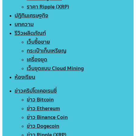
ราคา Ripple (XRP)
ปฏิทินเศรษฐกิจ
บทความ
รีวิวผลิตภัณฑ์
เว็บซื้อขาย
กระเป๋าเก็บเหรียญ
เครื่องขุด
เว็บขุดแบบ Cloud Mining
ห้องเรียน
ข่าวคริปโตเคอเรนซี่
ข่าว Bitcoin
ข่าว Ethereum
ข่าว Binance Coin
ข่าว Dogecoin
ข่าว Ripple (XRP)