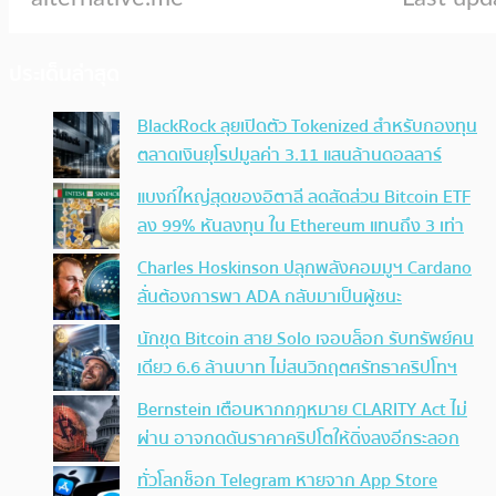
ประเด็นล่าสุด
BlackRock ลุยเปิดตัว Tokenized สำหรับกองทุน
ตลาดเงินยุโรปมูลค่า 3.11 แสนล้านดอลลาร์
แบงก์ใหญ่สุดของอิตาลี ลดสัดส่วน Bitcoin ETF
ลง 99% หันลงทุน ใน Ethereum แทนถึง 3 เท่า
Charles Hoskinson ปลุกพลังคอมมูฯ Cardano
ลั่นต้องการพา ADA กลับมาเป็นผู้ชนะ
นักขุด Bitcoin สาย Solo เจอบล็อก รับทรัพย์คน
เดียว 6.6 ล้านบาท ไม่สนวิกฤตศรัทธาคริปโทฯ
Bernstein เตือนหากกฎหมาย CLARITY Act ไม่
ผ่าน อาจกดดันราคาคริปโตให้ดิ่งลงอีกระลอก
ทั่วโลกช็อก Telegram หายจาก App Store