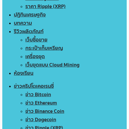
ราคา Ripple (XRP)
ปฏิทินเศรษฐกิจ
บทความ
รีวิวผลิตภัณฑ์
เว็บซื้อขาย
กระเป๋าเก็บเหรียญ
เครื่องขุด
เว็บขุดแบบ Cloud Mining
ห้องเรียน
ข่าวคริปโตเคอเรนซี่
ข่าว Bitcoin
ข่าว Ethereum
ข่าว Binance Coin
ข่าว Dogecoin
ข่าว Ripple (XRP)