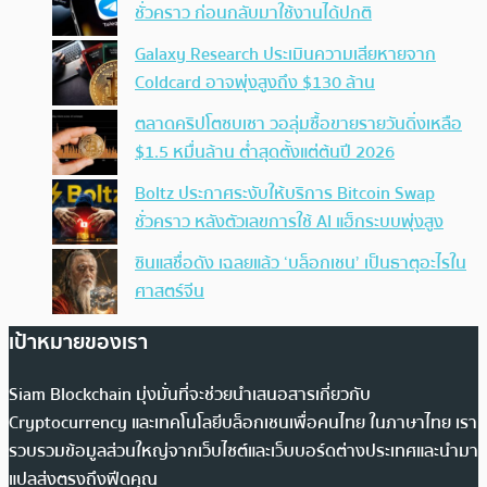
ชั่วคราว ก่อนกลับมาใช้งานได้ปกติ
Galaxy Research ประเมินความเสียหายจาก
Coldcard อาจพุ่งสูงถึง $130 ล้าน
ตลาดคริปโตซบเซา วอลุ่มซื้อขายรายวันดิ่งเหลือ
$1.5 หมื่นล้าน ต่ำสุดตั้งแต่ต้นปี 2026
Boltz ประกาศระงับให้บริการ Bitcoin Swap
ชั่วคราว หลังตัวเลขการใช้ AI แฮ็กระบบพุ่งสูง
ซินแสชื่อดัง เฉลยแล้ว ‘บล็อกเชน’ เป็นธาตุอะไรใน
ศาสตร์จีน
เป้าหมายของเรา
Siam Blockchain มุ่งมั่นที่จะช่วยนำเสนอสารเกี่ยวกับ
Cryptocurrency และเทคโนโลยีบล็อกเชนเพื่อคนไทย ในภาษาไทย เรา
รวบรวมข้อมูลส่วนใหญ่จากเว็บไซต์และเว็บบอร์ดต่างประเทศและนำมา
แปลส่งตรงถึงฟีดคุณ