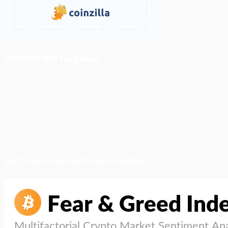
ติดตามเราบน Facebook
สภาวะตลาด (ความกลัว vs ความโลภ)