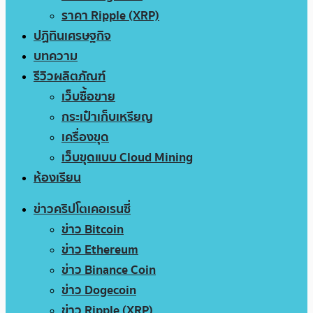
ราคา Ripple (XRP)
ปฏิทินเศรษฐกิจ
บทความ
รีวิวผลิตภัณฑ์
เว็บซื้อขาย
กระเป๋าเก็บเหรียญ
เครื่องขุด
เว็บขุดแบบ Cloud Mining
ห้องเรียน
ข่าวคริปโตเคอเรนซี่
ข่าว Bitcoin
ข่าว Ethereum
ข่าว Binance Coin
ข่าว Dogecoin
ข่าว Ripple (XRP)