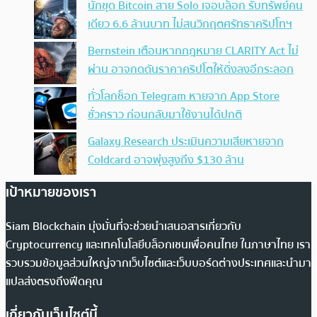
นักขุด Bitcoin สาย Solo เจอบล็อก รับทรัพย์คน
เดียว 6.6 ล้านบาท ไม่สนวิกฤตศรัทธาคริปโทฯ
Bernstein เตือนหากกฎหมาย CLARITY Act ไม่
ผ่าน อาจกดดันราคาคริปโตให้ดิ่งลงอีกระลอก
ทั่วโลกช็อก Telegram หายจาก App Store
ชั่วคราว ก่อนกลับมาใช้งานได้ปกติ
Galaxy Research ประเมินความเสียหายจาก
Coldcard อาจพุ่งสูงถึง $130 ล้าน
เป้าหมายของเรา
Siam Blockchain มุ่งมั่นที่จะช่วยนำเสนอสารเกี่ยวกับ
Cryptocurrency และเทคโนโลยีบล็อกเชนเพื่อคนไทย ในภาษาไทย เรา
รวบรวมข้อมูลส่วนใหญ่จากเว็บไซต์และเว็บบอร์ดต่างประเทศและนำมา
แปลส่งตรงถึงฟีดคุณ
เกี่ยวกับเว็บไซต์นี้