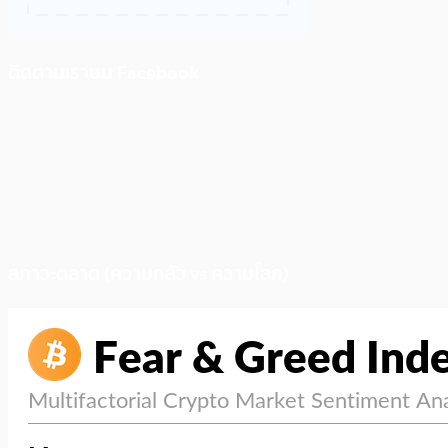
ติดตามเราบน Facebook
สภาวะตลาด (ความกลัว vs ความโลภ)