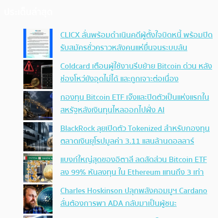
ประเด็นล่าสุด
CLICX ลั่นพร้อมดำเนินคดีผู้ตั้งใจบิดหนี้ พร้อมปิด
รับสมัครชั่วคราวหลังคนแห่ยื่นจนระบบล้น
Coldcard เตือนผู้ใช้งานรีบย้าย Bitcoin ด่วน หลัง
ช่องโหว่ยังอุดไม่ได้ และถูกเจาะต่อเนื่อง
กองทุน Bitcoin ETF เจ๊งและปิดตัวเป็นแห่งแรกใน
สหรัฐหลังเงินทุนไหลออกไปฝั่ง AI
BlackRock ลุยเปิดตัว Tokenized สำหรับกองทุน
ตลาดเงินยุโรปมูลค่า 3.11 แสนล้านดอลลาร์
แบงก์ใหญ่สุดของอิตาลี ลดสัดส่วน Bitcoin ETF
ลง 99% หันลงทุน ใน Ethereum แทนถึง 3 เท่า
Charles Hoskinson ปลุกพลังคอมมูฯ Cardano
ลั่นต้องการพา ADA กลับมาเป็นผู้ชนะ