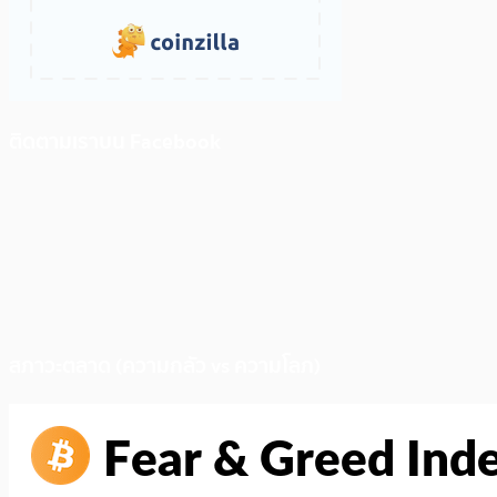
ติดตามเราบน Facebook
สภาวะตลาด (ความกลัว vs ความโลภ)