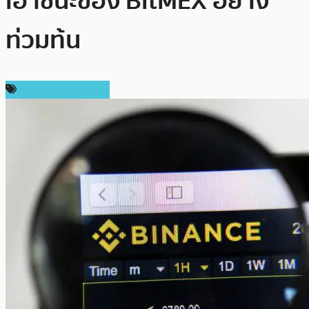
เอาชนะของ BitMEX อย่าง
ท่วมท้น
ข่าวคริปโตเคอเรนซี่