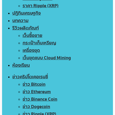
ราคา Ripple (XRP)
ปฏิทินเศรษฐกิจ
บทความ
รีวิวผลิตภัณฑ์
เว็บซื้อขาย
กระเป๋าเก็บเหรียญ
เครื่องขุด
เว็บขุดแบบ Cloud Mining
ห้องเรียน
ข่าวคริปโตเคอเรนซี่
ข่าว Bitcoin
ข่าว Ethereum
ข่าว Binance Coin
ข่าว Dogecoin
ข่าว Ripple (XRP)