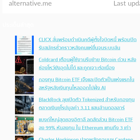
ประเด็นล่าสุด
CLICX ลั่นพร้อมดำเนินคดีผู้ตั้งใจบิดหนี้ พร้อมปิด
รับสมัครชั่วคราวหลังคนแห่ยื่นจนระบบล้น
Coldcard เตือนผู้ใช้งานรีบย้าย Bitcoin ด่วน หลัง
ช่องโหว่ยังอุดไม่ได้ และถูกเจาะต่อเนื่อง
กองทุน Bitcoin ETF เจ๊งและปิดตัวเป็นแห่งแรกใน
สหรัฐหลังเงินทุนไหลออกไปฝั่ง AI
BlackRock ลุยเปิดตัว Tokenized สำหรับกองทุน
ตลาดเงินยุโรปมูลค่า 3.11 แสนล้านดอลลาร์
แบงก์ใหญ่สุดของอิตาลี ลดสัดส่วน Bitcoin ETF
ลง 99% หันลงทุน ใน Ethereum แทนถึง 3 เท่า
Charles Hoskinson ปลุกพลังคอมมูฯ Cardano