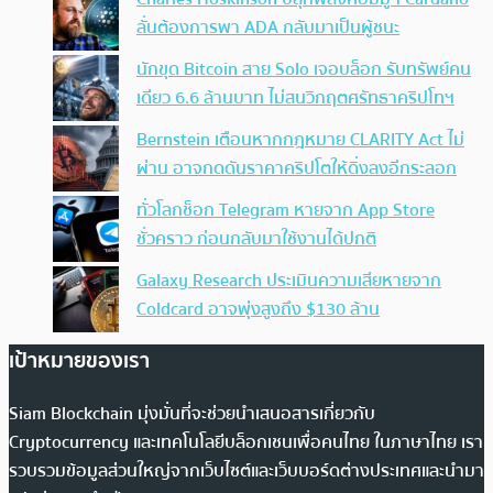
ลั่นต้องการพา ADA กลับมาเป็นผู้ชนะ
นักขุด Bitcoin สาย Solo เจอบล็อก รับทรัพย์คน
เดียว 6.6 ล้านบาท ไม่สนวิกฤตศรัทธาคริปโทฯ
Bernstein เตือนหากกฎหมาย CLARITY Act ไม่
ผ่าน อาจกดดันราคาคริปโตให้ดิ่งลงอีกระลอก
ทั่วโลกช็อก Telegram หายจาก App Store
ชั่วคราว ก่อนกลับมาใช้งานได้ปกติ
Galaxy Research ประเมินความเสียหายจาก
Coldcard อาจพุ่งสูงถึง $130 ล้าน
เป้าหมายของเรา
Siam Blockchain มุ่งมั่นที่จะช่วยนำเสนอสารเกี่ยวกับ
Cryptocurrency และเทคโนโลยีบล็อกเชนเพื่อคนไทย ในภาษาไทย เรา
รวบรวมข้อมูลส่วนใหญ่จากเว็บไซต์และเว็บบอร์ดต่างประเทศและนำมา