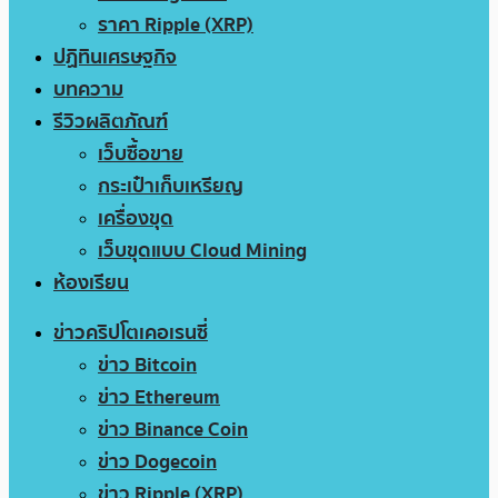
ราคา Ripple (XRP)
ปฏิทินเศรษฐกิจ
บทความ
รีวิวผลิตภัณฑ์
เว็บซื้อขาย
กระเป๋าเก็บเหรียญ
เครื่องขุด
เว็บขุดแบบ Cloud Mining
ห้องเรียน
ข่าวคริปโตเคอเรนซี่
ข่าว Bitcoin
ข่าว Ethereum
ข่าว Binance Coin
ข่าว Dogecoin
ข่าว Ripple (XRP)