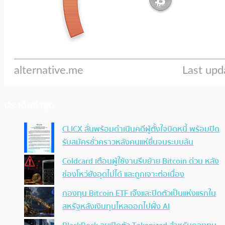
ประเด็นล่าสุด
CLICX ลั่นพร้อมดำเนินคดีผู้ตั้งใจบิดหนี้ พร้อมปิด
รับสมัครชั่วคราวหลังคนแห่ยื่นจนระบบล้น
Coldcard เตือนผู้ใช้งานรีบย้าย Bitcoin ด่วน หลัง
ช่องโหว่ยังอุดไม่ได้ และถูกเจาะต่อเนื่อง
กองทุน Bitcoin ETF เจ๊งและปิดตัวเป็นแห่งแรกใน
สหรัฐหลังเงินทุนไหลออกไปฝั่ง AI