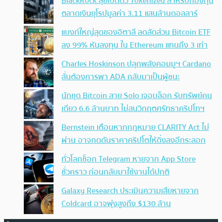
BlackRock ลุยเปิดตัว Tokenized สำหรับกองทุน
ตลาดเงินยุโรปมูลค่า 3.11 แสนล้านดอลลาร์
แบงก์ใหญ่สุดของอิตาลี ลดสัดส่วน Bitcoin ETF
ลง 99% หันลงทุน ใน Ethereum แทนถึง 3 เท่า
Charles Hoskinson ปลุกพลังคอมมูฯ Cardano
ลั่นต้องการพา ADA กลับมาเป็นผู้ชนะ
นักขุด Bitcoin สาย Solo เจอบล็อก รับทรัพย์คน
เดียว 6.6 ล้านบาท ไม่สนวิกฤตศรัทธาคริปโทฯ
Bernstein เตือนหากกฎหมาย CLARITY Act ไม่
ผ่าน อาจกดดันราคาคริปโตให้ดิ่งลงอีกระลอก
ทั่วโลกช็อก Telegram หายจาก App Store
ชั่วคราว ก่อนกลับมาใช้งานได้ปกติ
Galaxy Research ประเมินความเสียหายจาก
Coldcard อาจพุ่งสูงถึง $130 ล้าน