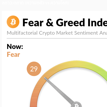
สภาวะตลาด (ความกลัว vs ความโลภ)