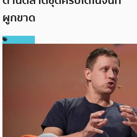
ต้านตลาดขุดคริปโตในจีนที่
ผูกขาด
ข่าว Bitcoin