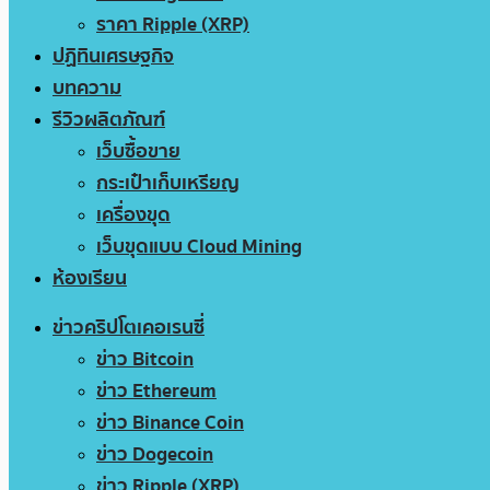
ราคา Ripple (XRP)
ปฏิทินเศรษฐกิจ
บทความ
รีวิวผลิตภัณฑ์
เว็บซื้อขาย
กระเป๋าเก็บเหรียญ
เครื่องขุด
เว็บขุดแบบ Cloud Mining
ห้องเรียน
ข่าวคริปโตเคอเรนซี่
ข่าว Bitcoin
ข่าว Ethereum
ข่าว Binance Coin
ข่าว Dogecoin
ข่าว Ripple (XRP)