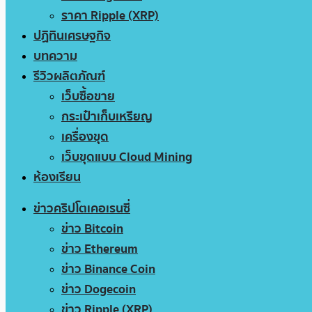
ราคา Ripple (XRP)
ปฏิทินเศรษฐกิจ
บทความ
รีวิวผลิตภัณฑ์
เว็บซื้อขาย
กระเป๋าเก็บเหรียญ
เครื่องขุด
เว็บขุดแบบ Cloud Mining
ห้องเรียน
ข่าวคริปโตเคอเรนซี่
ข่าว Bitcoin
ข่าว Ethereum
ข่าว Binance Coin
ข่าว Dogecoin
ข่าว Ripple (XRP)