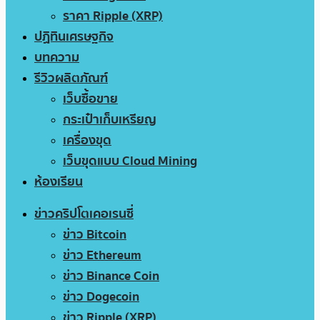
ราคา Ripple (XRP)
ปฏิทินเศรษฐกิจ
บทความ
รีวิวผลิตภัณฑ์
เว็บซื้อขาย
กระเป๋าเก็บเหรียญ
เครื่องขุด
เว็บขุดแบบ Cloud Mining
ห้องเรียน
ข่าวคริปโตเคอเรนซี่
ข่าว Bitcoin
ข่าว Ethereum
ข่าว Binance Coin
ข่าว Dogecoin
ข่าว Ripple (XRP)