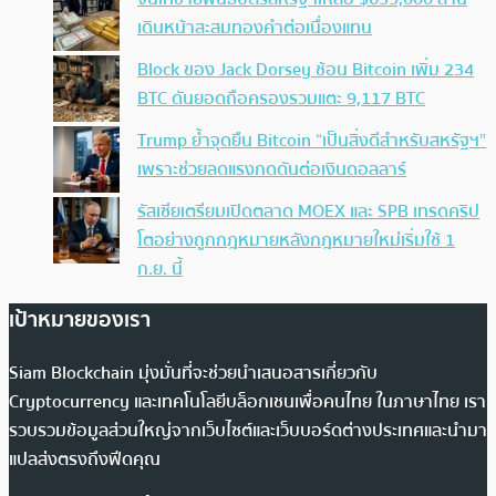
เดินหน้าสะสมทองคำต่อเนื่องแทน
Block ของ Jack Dorsey ช้อน Bitcoin เพิ่ม 234
BTC ดันยอดถือครองรวมแตะ 9,117 BTC
Trump ย้ำจุดยืน Bitcoin “เป็นสิ่งดีสำหรับสหรัฐฯ”
เพราะช่วยลดแรงกดดันต่อเงินดอลลาร์
รัสเซียเตรียมเปิดตลาด MOEX และ SPB เทรดคริป
โตอย่างถูกกฎหมายหลังกฎหมายใหม่เริ่มใช้ 1
ก.ย. นี้
เป้าหมายของเรา
Siam Blockchain มุ่งมั่นที่จะช่วยนำเสนอสารเกี่ยวกับ
Cryptocurrency และเทคโนโลยีบล็อกเชนเพื่อคนไทย ในภาษาไทย เรา
รวบรวมข้อมูลส่วนใหญ่จากเว็บไซต์และเว็บบอร์ดต่างประเทศและนำมา
แปลส่งตรงถึงฟีดคุณ