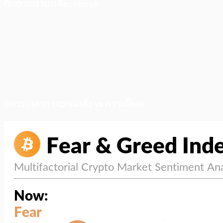
ติดตามเราบน Facebook
สภาวะตลาด (ความกลัว vs ความโลภ)