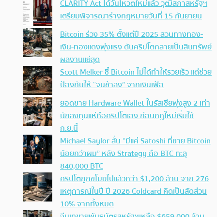
CLARITY Act ได้วันโหวตใหม่แล้ว วุฒิสภาสหรัฐฯ
เตรียมพิจารณาร่างกฎหมายวันที่ 15 กันยายน
Bitcoin ร่วง 35% ตั้งแต่ปี 2025 สวนทางทอง-
เงิน-ทองแดงพุ่งแรง ดันคริปโตกลายเป็นสินทรัพย์
ผลงานแย่สุด
Scott Melker ชี้ Bitcoin ไม่ได้ทำให้รวยเร็ว แต่ช่วย
ป้องกันให้ “จนช้าลง” จากเงินเฟ้อ
ยอดขาย Hardware Wallet ในรัสเซียพุ่งสูง 2 เท่า
นักลงทุนแห่ถือคริปโตเอง ก่อนกฎใหม่เริ่มใช้
ก.ย.นี้
Michael Saylor ลั่น “มีแค่ Satoshi ที่ขาย Bitcoin
น้อยกว่าผม” หลัง Strategy ถือ BTC ทะลุ
840,000 BTC
คริปโตถูกขโมยไปแล้วกว่า $1,200 ล้าน จาก 276
เหตุการณ์ในปี ปี 2026 Coldcard คิดเป็นสัดส่วน
10% จากทั้งหมด
จีนเทขายพันธบัตรสหรัฐฯเหลือ $659,000 ล้าน