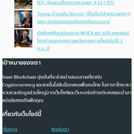
BTC ดันยอดถือครองรวมแตะ 9,117 BTC
Trump ย้ำจุดยืน Bitcoin “เป็นสิ่งดีสำหรับสหรัฐฯ”
เพราะช่วยลดแรงกดดันต่อเงินดอลลาร์
รัสเซียเตรียมเปิดตลาด MOEX และ SPB เทรดคริป
โตอย่างถูกกฎหมายหลังกฎหมายใหม่เริ่มใช้ 1
ก.ย. นี้
เป้าหมายของเรา
Siam Blockchain มุ่งมั่นที่จะช่วยนำเสนอสารเกี่ยวกับ
Cryptocurrency และเทคโนโลยีบล็อกเชนเพื่อคนไทย ในภาษาไทย เรา
รวบรวมข้อมูลส่วนใหญ่จากเว็บไซต์และเว็บบอร์ดต่างประเทศและนำมา
แปลส่งตรงถึงฟีดคุณ
เกี่ยวกับเว็บไซต์นี้
ทีมงาน
ติดต่อเรา