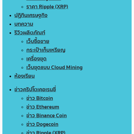
ราคา Ripple (XRP)
ปฏิทินเศรษฐกิจ
บทความ
รีวิวผลิตภัณฑ์
เว็บซื้อขาย
กระเป๋าเก็บเหรียญ
เครื่องขุด
เว็บขุดแบบ Cloud Mining
ห้องเรียน
ข่าวคริปโตเคอเรนซี่
ข่าว Bitcoin
ข่าว Ethereum
ข่าว Binance Coin
ข่าว Dogecoin
ข่าว Ripple (XRP)