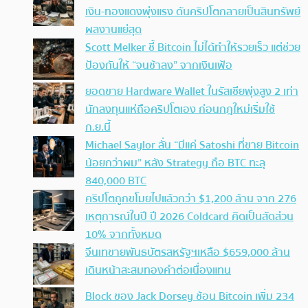
เงิน-ทองแดงพุ่งแรง ดันคริปโตกลายเป็นสินทรัพย์
ผลงานแย่สุด
Scott Melker ชี้ Bitcoin ไม่ได้ทำให้รวยเร็ว แต่ช่วย
ป้องกันให้ “จนช้าลง” จากเงินเฟ้อ
ยอดขาย Hardware Wallet ในรัสเซียพุ่งสูง 2 เท่า
นักลงทุนแห่ถือคริปโตเอง ก่อนกฎใหม่เริ่มใช้
ก.ย.นี้
Michael Saylor ลั่น “มีแค่ Satoshi ที่ขาย Bitcoin
น้อยกว่าผม” หลัง Strategy ถือ BTC ทะลุ
840,000 BTC
คริปโตถูกขโมยไปแล้วกว่า $1,200 ล้าน จาก 276
เหตุการณ์ในปี ปี 2026 Coldcard คิดเป็นสัดส่วน
10% จากทั้งหมด
จีนเทขายพันธบัตรสหรัฐฯเหลือ $659,000 ล้าน
เดินหน้าสะสมทองคำต่อเนื่องแทน
Block ของ Jack Dorsey ช้อน Bitcoin เพิ่ม 234