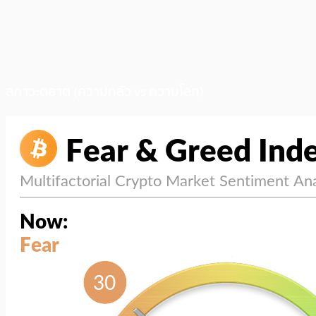
สภาวะตลาด (ความกลัว vs ความโลภ)